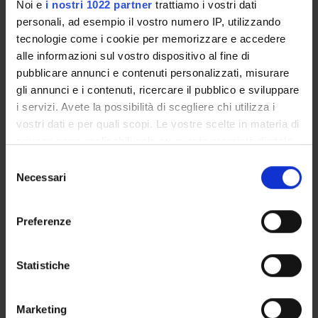
Noi e
i nostri 1022 partner
trattiamo i vostri dati
Discipline dello Spettacolo
personali, ad esempio il vostro numero IP, utilizzando
Visual and performing arts, design, arts-based research
tecnologie come i cookie per memorizzare e accedere
alle informazioni sul vostro dispositivo al fine di
pubblicare annunci e contenuti personalizzati, misurare
gli annunci e i contenuti, ricercare il pubblico e sviluppare
SECTIONS
i servizi. Avete la possibilità di scegliere chi utilizza i
Arti e Geografie
vostri dati e per quali scopi. Le vostre scelte in materia di
privacy sono applicabili solo su questa proprietà digitale
PUBLICATIONS
in cui avete effettuato le vostre scelte. È possibile
Selezione
modificare o revocare il proprio consenso in qualsiasi
Necessari
TITLE
del
momento dalla Dichiarazione sui cookie o facendo clic
consenso
Carlo Coralli: dalle scene filodrammatiche alla Comédie Itali
sull'icona di attivazione della privacy.
Preferenze
La professionalità rappresentativa nel “théâtre de société” di
Con il tuo consenso, vorremmo anche:
Teoria e prassi tragica di Saverio Bettinelli: corollari veronesi
raccogliere informazioni sulla tua posizione
Statistiche
geografica, con un'approssimazione di qualche
Un sodalizio mancato: Francesco Albergati Capacelli al Conco
metro,
Marketing
La vocazione teatrale di Alessandro Carli. Un tentativo di rif
Identificare il tuo dispositivo, scansionandolo