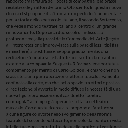
rapporto tra la figura del “poeta di compagnia” e la prassi
recitativa degli attori del primo Ottocento. In questa nuova
ricerca ci si propone di affrontare un periodo fondamentale
per la storia dello spettacolo italiano, il secondo Settecento,
che vede il mondo teatrale italiano al centro di un grande
rinnovamento. Dopo circa due secoli di indiscusso
protagonismo, alla prassi della Commedia dell’Arte (legata
all’interpretazione improvvisata sulla base di lazzi, tipi fissi
e maschere) si sostituisce, seppur gradualmente, una
recitazione fondata sulle battute pre-scritte da un autore
esterno alla compagnia. Se questa Riforma viene portata a
compimento per merito di Carlo Goldoni, è chiaro che non
si assiste a una pura operazione letteraria, esclusivamente
confinata alla carta, ma che, nello spazio tra attori e pratica
di recitazione, si avverte in modo diffuso la necessità di una
nuova figura professionale, il cosiddetto “poeta di
compagnia”, al tempo già operante in Italia nel teatro
musicale. Con questa ricerca ci si propone di fare luce su
alcune figure coinvolte nello svolgimento della riforma
teatrale del secondo Settecento, non solo dal punto di vista
intellettuale, ma soprattutto da quello pratico, di gestione e