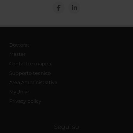
Dottorati
Master
Contatti e mappa
Supporto tecnico
Area Amministrativa
MyUnivr
Privacy policy
Segui su