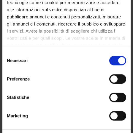
tecnologie come i cookie per memorizzare e accedere
alle informazioni sul vostro dispositivo al fine di
pubblicare annunci e contenuti personalizzati, misurare
SEZIONI
gli annunci e i contenuti, ricercare il pubblico e sviluppare
Scienze dell'antichità
i servizi. Avete la possibilità di scegliere chi utilizza i
vostri dati e per quali scopi. Le vostre scelte in materia di
privacy sono applicabili solo su questa proprietà digitale
in cui avete effettuato le vostre scelte. È possibile
Selezione
modificare o revocare il proprio consenso in qualsiasi
Necessari
del
ATTIVITÀ
momento dalla Dichiarazione sui cookie o facendo clic
consenso
sull'icona di attivazione della privacy.
AREE DI RICERCA
Preferenze
GRUPPI DI RICERCA
Con il tuo consenso, vorremmo anche:
raccogliere informazioni sulla tua posizione
Statistiche
SEZIONI
geografica, con un'approssimazione di qualche
metro,
DOTTORATI DI RICERCA
Marketing
Identificare il tuo dispositivo, scansionandolo
attivamente alla ricerca di caratteristiche specifiche
STRUTTURE
(impronte digitali).