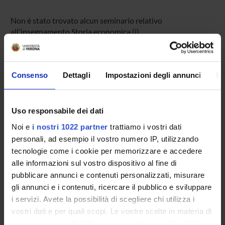
Non è stato trovato alcun seminario relativo
all'insegnamento Storia economica (i).
Consenso
Dettagli
Impostazioni degli annunci
In
OFFERTA FORMATIVA
CORSI DI STUDIO
Uso responsabile dei dati
DOTTORATI DI RICERCA E FORMAZIONE
Noi e
i nostri 1022 partner
trattiamo i vostri dati
SUPERIORE
personali, ad esempio il vostro numero IP, utilizzando
tecnologie come i cookie per memorizzare e accedere
Contatti
alle informazioni sul vostro dispositivo al fine di
Persone
pubblicare annunci e contenuti personalizzati, misurare
Luoghi
gli annunci e i contenuti, ricercare il pubblico e sviluppare
i servizi. Avete la possibilità di scegliere chi utilizza i
Calendario
vostri dati e per quali scopi. Le vostre scelte in materia di
privacy sono applicabili solo su questa proprietà digitale