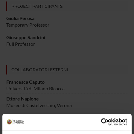
PROJECT PARTICIPANTS
Giulia Perosa
Temporary Professor
Giuseppe Sandrini
Full Professor
COLLABORATORI ESTERNI
Francesca Caputo
Università di Milano Bicocca
Ettore Napione
Museo di Castelvecchio, Verona
Sara Cunego
Università di Verona