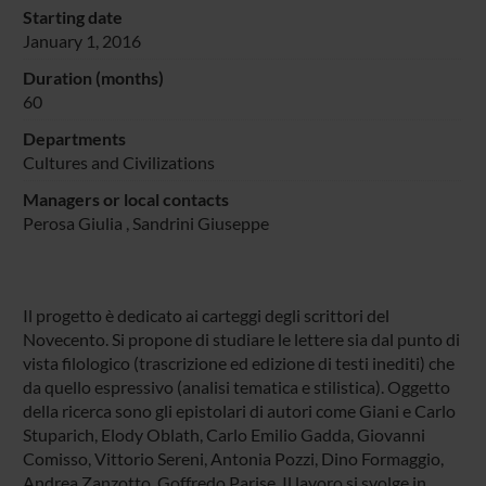
Starting date
January 1, 2016
Duration (months)
60
Departments
Cultures and Civilizations
Managers or local contacts
Perosa Giulia
,
Sandrini Giuseppe
Il progetto è dedicato ai carteggi degli scrittori del
Novecento. Si propone di studiare le lettere sia dal punto di
vista filologico (trascrizione ed edizione di testi inediti) che
da quello espressivo (analisi tematica e stilistica). Oggetto
della ricerca sono gli epistolari di autori come Giani e Carlo
Stuparich, Elody Oblath, Carlo Emilio Gadda, Giovanni
Comisso, Vittorio Sereni, Antonia Pozzi, Dino Formaggio,
Andrea Zanzotto, Goffredo Parise. Il lavoro si svolge in