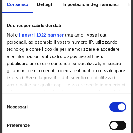
Arianna Tiritelli
Consenso
Dettagli
Impostazioni degli annunci
In
Università di Verona
Lucia Pretto
Università di Verona
Uso responsabile dei dati
Noi e
i nostri 1022 partner
trattiamo i vostri dati
personali, ad esempio il vostro numero IP, utilizzando
SECTIONS
tecnologie come i cookie per memorizzare e accedere
alle informazioni sul vostro dispositivo al fine di
Lettere
pubblicare annunci e contenuti personalizzati, misurare
gli annunci e i contenuti, ricercare il pubblico e sviluppare
PUBLICATIONS
i servizi. Avete la possibilità di scegliere chi utilizza i
TITLE
vostri dati e per quali scopi. Le vostre scelte in materia di
privacy sono applicabili solo su questa proprietà digitale
Per Giovanni Comisso. Critico, editore, giornalista. In appen
in cui avete effettuato le vostre scelte. È possibile
Selezione
Ritorno sul Podgora. La morte di Slataper in due lettere inedit
modificare o revocare il proprio consenso in qualsiasi
Necessari
del
momento dalla Dichiarazione sui cookie o facendo clic
consenso
Alle origini di uno scrittore: Giani Stuparich 1913-1918
sull'icona di attivazione della privacy.
Preferenze
Una lettera di Montale a Stuparich sull'edizione delle novelle