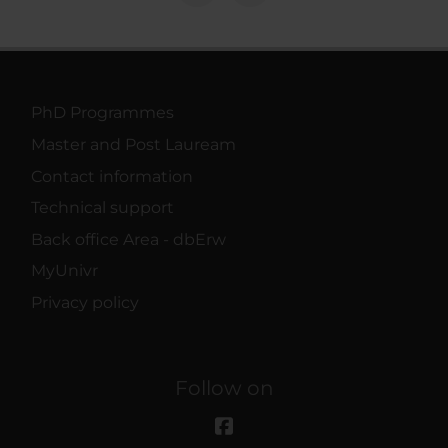
PhD Programmes
Master and Post Lauream
Contact information
Technical support
Back office Area - dbErw
MyUnivr
Privacy policy
Follow on