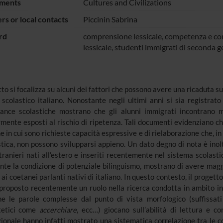
ments
Cultures and Civilizations
s or local contacts
Piccinin Sabrina
rd
comprensione lessicale, competenza e c
lessicale, studenti immigrati di seconda 
tto si focalizza su alcuni dei fattori che possono avere una ricaduta sul
scolastico italiano. Nonostante negli ultimi anni si sia registrato
ance scolastiche mostrano che gli alunni immigrati incontrano ma
ente esposti al rischio di ripetenza. Tali documenti evidenziano ch
ne in cui sono richieste capacità espressive e di rielaborazione che, i
stica, non possono svilupparsi appieno. Un dato degno di nota è inoltr
tranieri nati all’estero e inseriti recentemente nel sistema scolast
te la condizione di potenziale bilinguismo, mostrano di avere maggio
 ai coetanei parlanti nativi di italiano. In questo contesto, il progetto
 proposto recentemente un ruolo nella ricerca condotta in ambito int
he le parole complesse dal punto di vista morfologico (suffissa
tetici come
accerchiare
, ecc…) giocano sull’abilità di lettura e co
ionale hanno infatti mostrato una sistematica correlazione tra le c