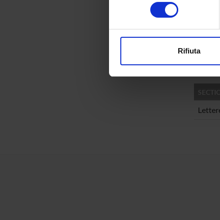
consenso
digitali).
RESEA
Approfondisci come vengono el
modificare o ritirare il tuo 
Lingui
Langua
Rifiuta
Utilizziamo i cookie per perso
nostro traffico. Condividiamo 
di analisi dei dati web, pubbl
SECTI
che hanno raccolto dal tuo uti
Letter