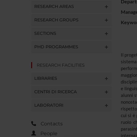
Depart
RESEARCH AREAS
Manager
RESEARCH GROUPS
Keywo
SECTIONS
PHD PROGRAMMES
Il proge
sistema 
RESEARCH FACILITIES
perform
maggiorm
LIBRARIES
discipli
e lingui
CENTRI DI RICERCA
alunni s
nonostan
LABORATORI
rispetto
cui si è
ruolo c
Contacts
parasin
People
internaz