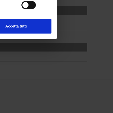
ezione dettagli
. Puoi
Accetta tutti
l media e per analizzare il
ostri partner che si occupano
azioni che hai fornito loro o