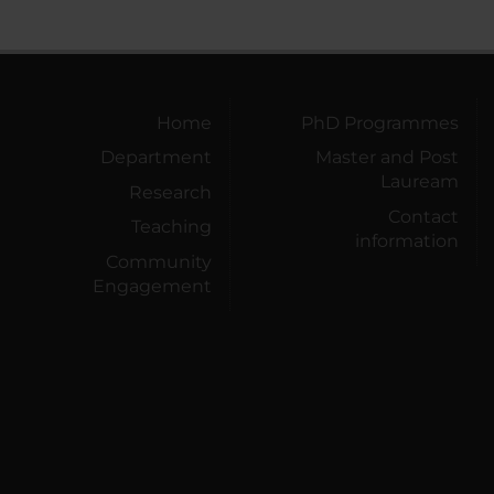
Home
PhD Programmes
Department
Master and Post
Lauream
Research
Contact
Teaching
information
Community
Engagement