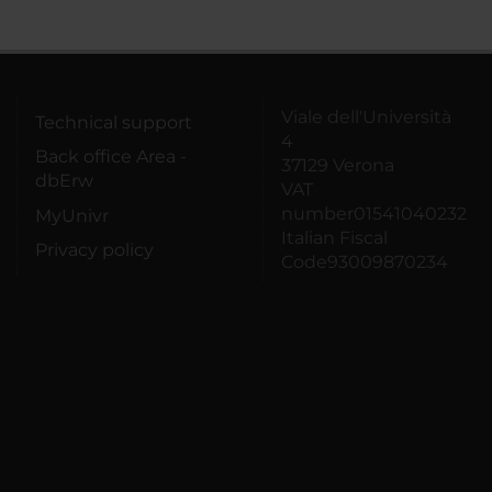
Viale dell'Università
Technical support
4
Back office Area -
37129 Verona
dbErw
VAT
number01541040232
MyUnivr
Italian Fiscal
Privacy policy
Code93009870234