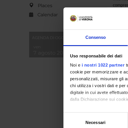
comprens
Places
& Lesau
Calendar
sviluppa
riconos
estrarre
un test
Consenso
AGENDA DI OGGI
sviluppa
ven
Landi & 
7 agosto 2026
loro co
Uso responsabile dei dati
comprens
Noi e
i nostri 1022 partner
t
didattic
cookie per memorizzare e acce
sovrales
personalizzati, misurare gli an
chi utilizza i vostri dati e pe
digitale in cui avete effettua
PROJ
dalla Dichiarazione sui cookie
Serena
Con il tuo consenso, vorrem
Selezione
raccogliere informazi
Necessari
del
Identificare il tuo di