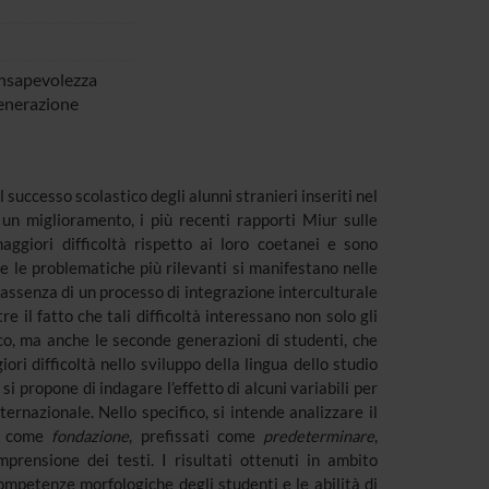
onsapevolezza
generazione
 successo scolastico degli alunni stranieri inseriti nel
 un miglioramento, i più recenti rapporti Miur sulle
ggiori difficoltà rispetto ai loro coetanei e sono
e le problematiche più rilevanti si manifestano nelle
n assenza di un processo di integrazione interculturale
e il fatto che tali difficoltà interessano non solo gli
ico, ma anche le seconde generazioni di studenti, che
ri difficoltà nello sviluppo della lingua dello studio
 si propone di indagare l’effetto di alcuni variabili per
ernazionale. Nello specifico, si intende analizzare il
ti come
fondazione
, prefissati come
predeterminare
,
mprensione dei testi. I risultati ottenuti in ambito
ompetenze morfologiche degli studenti e le abilità di