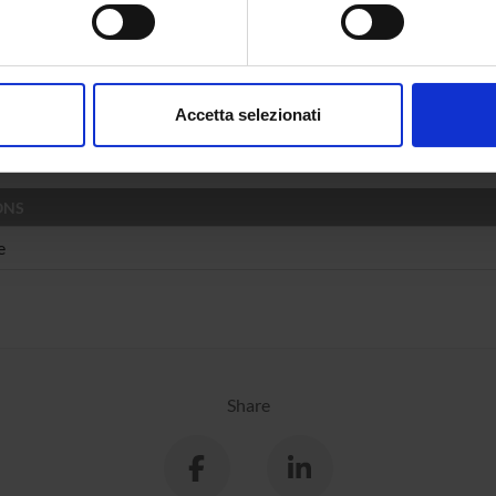
RCH AREAS INVOLVED IN THE PROJECT
aborati i tuoi dati personali e imposta le tue preferenze nella
s
consenso in qualsiasi momento dalla Dichiarazione sui cookie.
stica
ge learning and processing
Accetta selezionati
nalizzare contenuti ed annunci, per fornire funzionalità dei socia
inoltre informazioni sul modo in cui utilizzi il nostro sito con i n
icità e social media, i quali potrebbero combinarle con altre inform
ONS
lizzo dei loro servizi.
e
Share