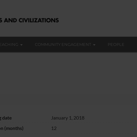
EACHING
COMMUNITY ENGAGEMENT
PEOPLE
g date
January 1, 2018
on (months)
12