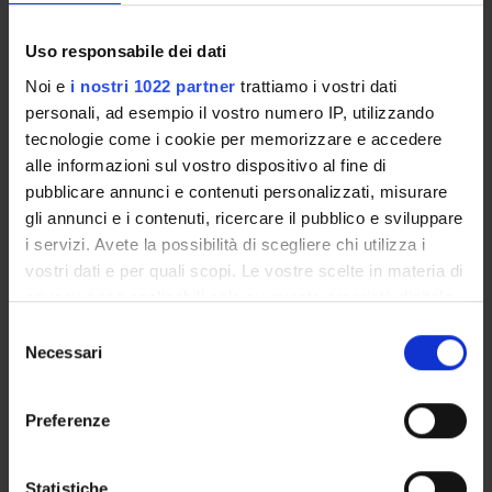
Salvade' Anna Maria
Uso responsabile dei dati
Professore associato
Noi e
i nostri 1022 partner
trattiamo i vostri dati
Sandrini Giuseppe
personali, ad esempio il vostro numero IP, utilizzando
Professore ordinario
tecnologie come i cookie per memorizzare e accedere
Soldani Arnaldo
alle informazioni sul vostro dispositivo al fine di
Professore ordinario
pubblicare annunci e contenuti personalizzati, misurare
gli annunci e i contenuti, ricercare il pubblico e sviluppare
Vender Maria
Professore associato
i servizi. Avete la possibilità di scegliere chi utilizza i
vostri dati e per quali scopi. Le vostre scelte in materia di
Viola Corrado
privacy sono applicabili solo su questa proprietà digitale
Professore ordinario
in cui avete effettuato le vostre scelte. È possibile
Selezione
Zangrandi Alessandra
modificare o revocare il proprio consenso in qualsiasi
Necessari
del
Professore associato
momento dalla Dichiarazione sui cookie o facendo clic
consenso
sull'icona di attivazione della privacy.
Preferenze
Con il tuo consenso, vorremmo anche:
raccogliere informazioni sulla tua posizione
Statistiche