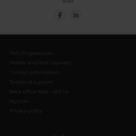
Share
PhD Programmes
Master and Post Lauream
Contact information
Technical support
Back office Area - dbErw
MyUnivr
Privacy policy