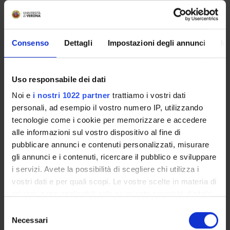
2010-2011 (Coordinatore nazionale prof. Giuseppe
Pavanello, Università di Trieste). La prima fase di lavoro si
sta concentrando su una selezione di palazzi e ville
bresciane; seguirà un ampliamento sui palazzi padovani e
Consenso
Dettagli
Impostazioni degli annunci
In
veronesi realizzato in collaborazione con l’Università di
Padova.
Uso responsabile dei dati
PROJECT PARTICIPANTS
Noi e
i nostri 1022 partner
trattiamo i vostri dati
personali, ad esempio il vostro numero IP, utilizzando
Valerio Terraroli
tecnologie come i cookie per memorizzare e accedere
Full Professor
alle informazioni sul vostro dispositivo al fine di
pubblicare annunci e contenuti personalizzati, misurare
gli annunci e i contenuti, ricercare il pubblico e sviluppare
RESEARCH AREAS INVOLVED IN THE PROJECT
i servizi. Avete la possibilità di scegliere chi utilizza i
vostri dati e per quali scopi. Le vostre scelte in materia di
Storia e Antropologia
privacy sono applicabili solo su questa proprietà digitale
Cultural heritage, cultural identities and memories
in cui avete effettuato le vostre scelte. È possibile
Selezione
Storia dell'arte
modificare o revocare il proprio consenso in qualsiasi
Necessari
del
History of art and architecture