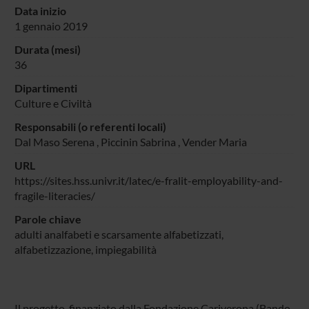
Data inizio
1 gennaio 2019
Durata (mesi)
36
Dipartimenti
Culture e Civiltà
Responsabili (o referenti locali)
Dal Maso Serena
,
Piccinin Sabrina
,
Vender Maria
URL
https://sites.hss.univr.it/latec/e-fralit-employability-and-
fragile-literacies/
Parole chiave
adulti analfabeti e scarsamente alfabetizzati,
alfabetizzazione, impiegabilità
Il progetto, finanziato dalla Fondazione Cariverona (Bando