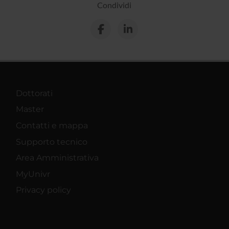
Condividi
Dottorati
Master
Contatti e mappa
Supporto tecnico
Area Amministrativa
MyUnivr
Privacy policy