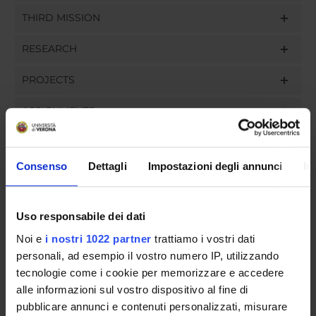
THIRD MISSION
RESEARCH
PROJECTS
ASSIGNMENTS
Consenso
Dettagli
Impostazioni degli annunci
In
ORGANISATION
Uso responsabile dei dati
GOVERNANCE
Noi e
i nostri 1022 partner
trattiamo i vostri dati
COMMITTEES
personali, ad esempio il vostro numero IP, utilizzando
tecnologie come i cookie per memorizzare e accedere
DEPARTMENT ADMINISTRATION OFFICES
alle informazioni sul vostro dispositivo al fine di
pubblicare annunci e contenuti personalizzati, misurare
STUDENT ADMINISTRATION OFFICES