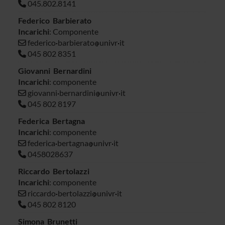
045.802.8141
Federico Barbierato
Incarichi
: Componente
federico
barbierato
univr
it
045 802 8351
Giovanni Bernardini
Incarichi
: componente
giovanni
bernardini
univr
it
045 802 8197
Federica Bertagna
Incarichi
: componente
federica
bertagna
univr
it
0458028637
Riccardo Bertolazzi
Incarichi
: componente
riccardo
bertolazzi
univr
it
045 802 8120
Simona Brunetti