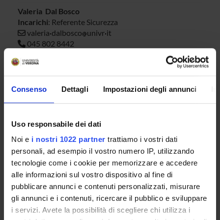
Valeria Dal Bosco
Incarichi
: Referente Sicurezza
valeria
dalbosco
univr
it
045 802 8442
Dario Donetti
Incarichi
: componente
dario
donetti
univr
it
Consenso
Dettagli
Impostazioni degli annunci
In
Barbara Maiorana
Incarichi
: Componente
barbara
maiorana
univr
it
Uso responsabile dei dati
045/8028116
Noi e
i nostri 1022 partner
trattiamo i vostri dati
Giacomo Marchioro
personali, ad esempio il vostro numero IP, utilizzando
Incarichi
: componente
tecnologie come i cookie per memorizzare e accedere
giacomo
marchioro
univr
it
alle informazioni sul vostro dispositivo al fine di
0458028382
pubblicare annunci e contenuti personalizzati, misurare
Stefano Pagliaroli
gli annunci e i contenuti, ricercare il pubblico e sviluppare
Incarichi
: Componente
i servizi. Avete la possibilità di scegliere chi utilizza i
stefano
pagliaroli
univr
it