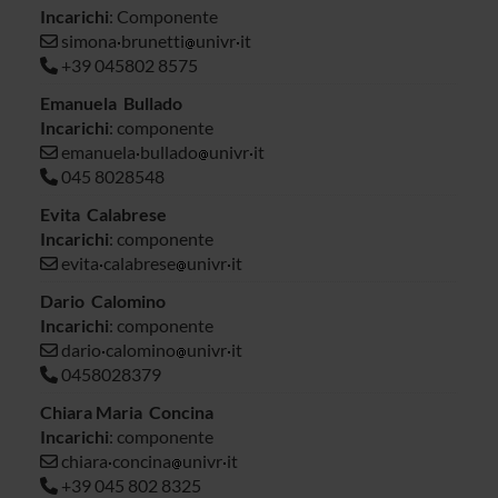
Incarichi
: Componente
simona
brunetti
univr
it
+39 045802 8575
Emanuela Bullado
Incarichi
: componente
emanuela
bullado
univr
it
045 8028548
Evita Calabrese
Incarichi
: componente
evita
calabrese
univr
it
Dario Calomino
Incarichi
: componente
dario
calomino
univr
it
0458028379
Chiara Maria Concina
Incarichi
: componente
chiara
concina
univr
it
+39 045 802 8325