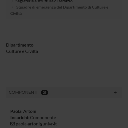
Segreterie e strutture di servizio
Squadre di emergenza del Dipartimento di Culture e
Civiltà
Dipartimento
Culture e Civiltà
COMPONENTI
21
Paola Artoni
Incarichi
: Componente
paola
artoni
univr
it