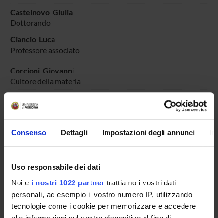
Castelnovo Giulia
Dottorando
Ciancio Luca
Professore associato
Corcioni Giovanni
Cultore della materia
Formiga Federica
Professore associato
Garbellotti Marina
Consenso
Dettagli
Impostazioni degli annunci
In
Professore associato
Paini Anna Maria
Professore associato
Uso responsabile dei dati
Romagnani Gian Paolo
Noi e
i nostri 1022 partner
trattiamo i vostri dati
Professore ordinario
personali, ad esempio il vostro numero IP, utilizzando
tecnologie come i cookie per memorizzare e accedere
Rossi Mariaclara
Professore associato
alle informazioni sul vostro dispositivo al fine di