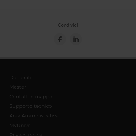
Condividi
Dottorati
Master
Contatti e mappa
Supporto tecnico
Area Amministrativa
MyUnivr
Privacy policy