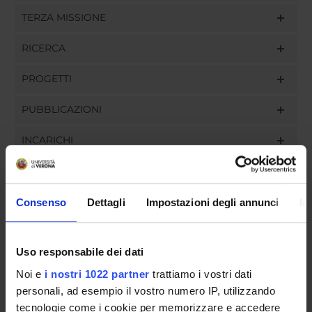
TERZA MISSIONE
RICERCA
PROGETTI
PUBBLICAZIONI
INCARICHI
Consenso
Dettagli
Impostazioni degli annunci
In
ORGANIZZAZIONE
GOVERNANCE
Uso responsabile dei dati
Noi e
i nostri 1022 partner
trattiamo i vostri dati
COMMISSIONI
personali, ad esempio il vostro numero IP, utilizzando
UFFICI E STRUTTURE DI SERVIZIO
tecnologie come i cookie per memorizzare e accedere