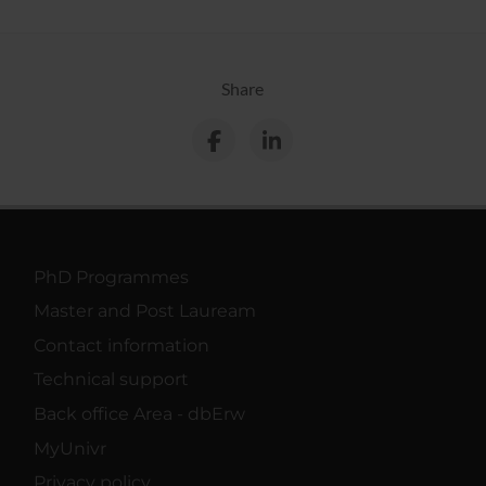
Share
PhD Programmes
Master and Post Lauream
Contact information
Technical support
Back office Area - dbErw
MyUnivr
Privacy policy