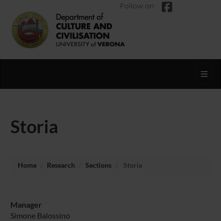
Follow on
Toggl
Storia
Home
Research
Sections
Storia
Manager
Simone Balossino