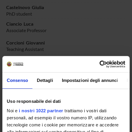
Castelnovo Giulia
PhD student
Ciancio Luca
Associate Professor
Corcioni Giovanni
Teaching Assistant
Formiga Federica
Associate Professor
Garbellotti Marina
Consenso
Dettagli
Impostazioni degli annunci
In
Associate Professor
Paini Anna Maria
Associate Professor
Uso responsabile dei dati
Romagnani Gian Paolo
Noi e
i nostri 1022 partner
trattiamo i vostri dati
Full Professor
personali, ad esempio il vostro numero IP, utilizzando
tecnologie come i cookie per memorizzare e accedere
Rossi Mariaclara
Associate Professor
alle informazioni sul vostro dispositivo al fine di