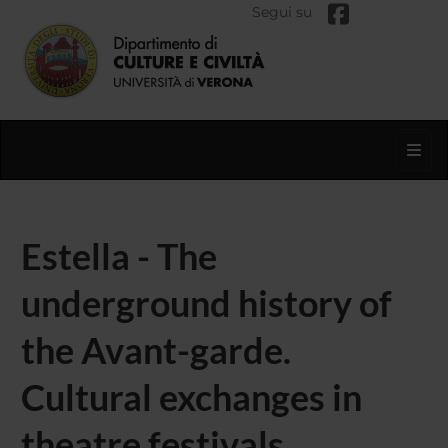
Segui su
Toggl
Estella - The
underground history of
the Avant-garde.
Cultural exchanges in
theatre festivals