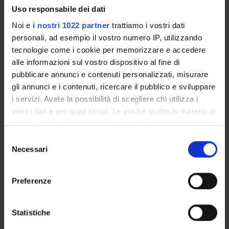
Uso responsabile dei dati
Noi e
i nostri 1022 partner
trattiamo i vostri dati
PARTECIPANTI AL PROGETTO
personali, ad esempio il vostro numero IP, utilizzando
tecnologie come i cookie per memorizzare e accedere
Francesca Cecconi
alle informazioni sul vostro dispositivo al fine di
Cultore della materia
pubblicare annunci e contenuti personalizzati, misurare
Monica Cristini
gli annunci e i contenuti, ricercare il pubblico e sviluppare
Ricercatore a tempo determinato
i servizi. Avete la possibilità di scegliere chi utilizza i
vostri dati e per quali scopi. Le vostre scelte in materia di
Elena Zilotti
privacy sono applicabili solo su questa proprietà digitale
Cultore della materia
in cui avete effettuato le vostre scelte. È possibile
Selezione
modificare o revocare il proprio consenso in qualsiasi
Necessari
del
momento dalla Dichiarazione sui cookie o facendo clic
consenso
COLLABORATORI ESTERNI
sull'icona di attivazione della privacy.
Preferenze
Cecilia Carponi
Con il tuo consenso, vorremmo anche:
Università di Verona Assegnista
raccogliere informazioni sulla tua posizione
Statistiche
geografica, con un'approssimazione di qualche