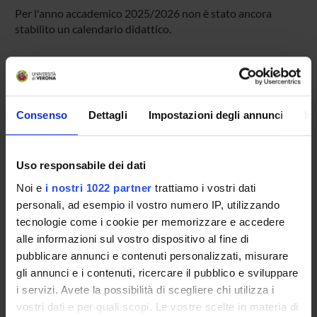
Per l'anno accademico 2025/2026 non è stato ancora
stabilito un calendario didattico.
Presentazione
Come iscriversi
Consenso
Dettagli
Impostazioni degli annunci
In
Preparati con Univr
Conoscenze iniziali - Saperi Minimi (OFA)
Uso responsabile dei dati
Insegnamenti
Calendario didattico
Noi e
i nostri 1022 partner
trattiamo i vostri dati
personali, ad esempio il vostro numero IP, utilizzando
Orario lezioni
tecnologie come i cookie per memorizzare e accedere
Piani didattici
alle informazioni sul vostro dispositivo al fine di
Calendario esami
pubblicare annunci e contenuti personalizzati, misurare
Bacheca avvisi
gli annunci e i contenuti, ricercare il pubblico e sviluppare
Proposte tesi e stage
i servizi. Avete la possibilità di scegliere chi utilizza i
Organi collegiali e di governo
vostri dati e per quali scopi. Le vostre scelte in materia di
Docenti