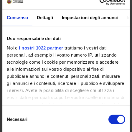
CENTRI
Consenso
Dettagli
Impostazioni degli annunci
In
LABORATORIES AND RESEARCH CENTRES
Contacts
Uso responsabile dei dati
People
Noi e
i nostri 1022 partner
trattiamo i vostri dati
personali, ad esempio il vostro numero IP, utilizzando
Places
tecnologie come i cookie per memorizzare e accedere
Calendar
alle informazioni sul vostro dispositivo al fine di
pubblicare annunci e contenuti personalizzati, misurare
gli annunci e i contenuti, ricercare il pubblico e sviluppare
i servizi. Avete la possibilità di scegliere chi utilizza i
vostri dati e per quali scopi. Le vostre scelte in materia di
privacy sono applicabili solo su questa proprietà digitale
in cui avete effettuato le vostre scelte. È possibile
Selezione
Share
modificare o revocare il proprio consenso in qualsiasi
Necessari
del
momento dalla Dichiarazione sui cookie o facendo clic
consenso