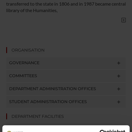
transferred to the state in 1806 and in 1987 became central
library of the Humanities,
ORGANISATION
GOVERNANCE
COMMITTEES
DEPARTMENT ADMINISTRATION OFFICES
STUDENT ADMINISTRATION OFFICES
DEPARTMENT FACILITIES
LIBRARIES