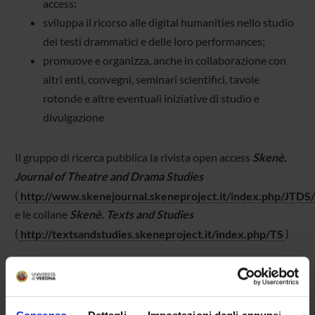
access;
sviluppa il ricorso alle digital humanities nello studio
dei testi drammatici e delle loro performances;
promuove e organizza, anche in collaborazione con
altri enti, convegni, seminari scientifici, tavole
rotonde e altre eventuali iniziative di studio e
divulgazione
Il gruppo di ricerca pubblica la rivista open access
Skenè.
Journal of Theatre and Drama Studies
(
http://www.skenejournal.skeneproject.it/index.php/JTDS
e le collane
Skenè. Texts and Studies
(
http://textsandstudies.skeneproject.it/index.php/TS
)