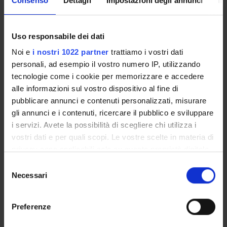
Consenso
Dettagli
Impostazioni degli annunci
In
DETTAGLI
Uso responsabile dei dati
Responsabile
Noi e
i nostri 1022 partner
trattiamo i vostri dati
Silvia Bigliazzi
personali, ad esempio il vostro numero IP, utilizzando
Pagina Web
tecnologie come i cookie per memorizzare e accedere
http://skene.dlls.univr.it
alle informazioni sul vostro dispositivo al fine di
pubblicare annunci e contenuti personalizzati, misurare
Dipartimento
Lingue e Letterature Straniere
gli annunci e i contenuti, ricercare il pubblico e sviluppare
i servizi. Avete la possibilità di scegliere chi utilizza i
vostri dati e per quali scopi. Le vostre scelte in materia di
privacy sono applicabili solo su questa proprietà digitale
COMPONENTI
9
in cui avete effettuato le vostre scelte. È possibile
Selezione
modificare o revocare il proprio consenso in qualsiasi
Necessari
AVVISI
del
momento dalla Dichiarazione sui cookie o facendo clic
consenso
sull'icona di attivazione della privacy.
DOCUMENTI DISPONIBILI
Preferenze
Con il tuo consenso, vorremmo anche: