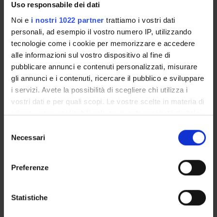
Uso responsabile dei dati
draw upon insights derived from known Hittite scribal
practices.
Noi e
i nostri 1022 partner
trattiamo i vostri dati
personali, ad esempio il vostro numero IP, utilizzando
Pagina Web:
tecnologie come i cookie per memorizzare e accedere
https://serena.sharepress.it/index.php/aionlin
alle informazioni sul vostro dispositivo al fine di
Id prodotto:
pubblicare annunci e contenuti personalizzati, misurare
148458
gli annunci e i contenuti, ricercare il pubblico e sviluppare
Handle IRIS:
i servizi. Avete la possibilità di scegliere chi utilizza i
11562/1175194
vostri dati e per quali scopi. Le vostre scelte in materia di
privacy sono applicabili solo su questa proprietà digitale
ultima modifica:
in cui avete effettuato le vostre scelte. È possibile
30 gennaio 2026
Selezione
modificare o revocare il proprio consenso in qualsiasi
Necessari
del
Citazione bibliografica:
momento dalla Dichiarazione sui cookie o facendo clic
consenso
Rossi, Alessandro
,
Theoretical and methodological aspects
sull'icona di attivazione della privacy.
in evaluating morphological productivity in corpus
Preferenze
languages: A case study on Hittite word-formation
Con il tuo consenso, vorremmo anche:
«ANNALI DEL DIPARTIMENTO DI STUDI LETTERARI,
LINGUISTICI E COMPARATI. SEZIONE LINGUISTICA»
raccogliere informazioni sulla tua posizione
Statistiche
, vol.
14
,
2025
,
pp. 27-54
geografica, con un'approssimazione di qualche