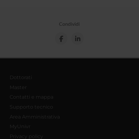
Condividi
Dottorati
Master
Contatti e mappa
Supporto tecnico
Area Amministrativa
MyUnivr
Privacy policy