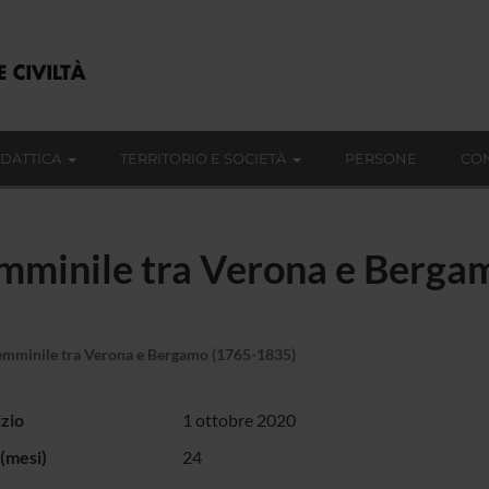
IDATTICA
TERRITORIO E SOCIETÀ
PERSONE
CON
femminile tra Verona e Berg
 femminile tra Verona e Bergamo (1765-1835)
izio
1 ottobre 2020
(mesi)
24