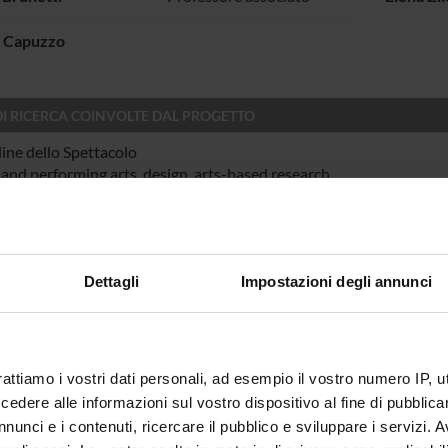
 Capuzzo
DI RICERCA COINVOLTE DAL PROGETTO
line dello Spettacolo
 and performing arts, design, arts-based research
NI
Dettagli
Impostazioni degli annunci
 Geografie
CAZIONI
rattiamo i vostri dati personali, ad esempio il vostro numero IP, 
O
dere alle informazioni sul vostro dispositivo al fine di pubblica
tazione: L’inedita professionalità del teatro di società di Francesc
nunci e i contenuti, ricercare il pubblico e sviluppare i servizi. A