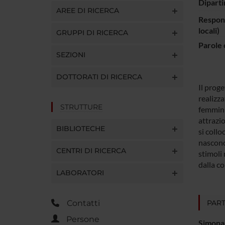
Diparti
AREE DI RICERCA
Respons
locali)
GRUPPI DI RICERCA
Parole 
SEZIONI
DOTTORATI DI RICERCA
Il proge
realizza
STRUTTURE
femminil
attrazio
BIBLIOTECHE
si collo
nascono 
CENTRI DI RICERCA
stimoli
dalla co
LABORATORI
PART
Contatti
Persone
Simona