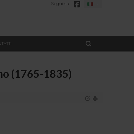
Segui su
TATTI
amo (1765-1835)