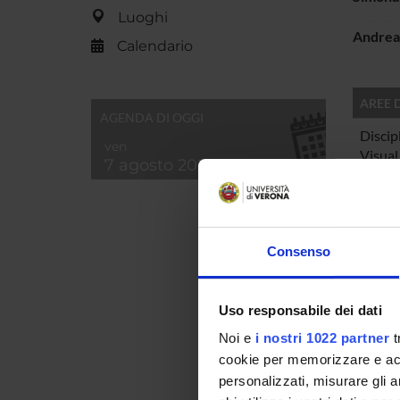
Luoghi
Andrea
Calendario
AREE 
AGENDA DI OGGI
Discip
ven
Visual
7 agosto 2026
SEZIO
Consenso
Arti e
Uso responsabile dei dati
PUBBLI
Noi e
i nostri 1022 partner
t
TITOL
cookie per memorizzare e acce
Presen
personalizzati, misurare gli an