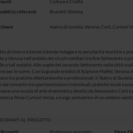
menti
Culture e Civiltà
abili (o referenti
Brunetti Simona
chiave
teatro di società, Verona, Carli, Curtoni 
tto di ricerca intende intende indagare le peculiarità teoriche e pra
te a Verona nell'ambito dei circoli nobiliari tra fine Settecento e
e a tali sodalizi. Alle soglie del secondo Settecento nella città sca
ne per le scene. Con la grande eredità di Scipione Maffei, Verona di
cano tra pratiche dilettantesche e professionali. Il Teatro di Socie
dal concerto tra sperimentazioni individuali, pratiche locali e pra
 nasce una scuola di arte drammatica diretta da Alessandro Carli e 
ntessa Silvia Curtoni Verza, a lungo animatrice di un celebre salott
ECIPANTI AL PROGETTO
 Brunetti
Professore associato
Elena Zil