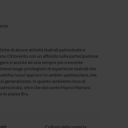
Verza
tiche di alcune attività teatrali patrocinate e
 primo Ottocento con un affondo sulla partecipazione
ligera si assiste ad una sempre più crescente
viene luogo privilegiato di esperienze teatrali che
tà adotta nuovi approcci in ambito spettacolare, che
ssi generalizzate. In questo ambiente ricco di
patrocinata, oltre che dal conte Marco Marioni,
o in piazza Bra.
otti
Cultore della materia