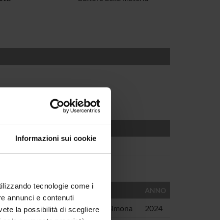
Informazioni sui cookie
utilizzando tecnologie come i
AUTORI
ANNO
re annunci e contenuti
o Albergati Capacelli
Brunetti, Simona
2024
vete la possibilità di scegliere