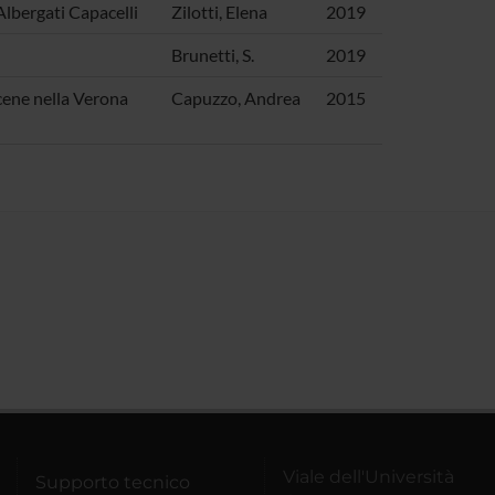
Albergati Capacelli
Zilotti, Elena
2019
Brunetti, S.
2019
scene nella Verona
Capuzzo, Andrea
2015
Viale dell'Università
Supporto tecnico