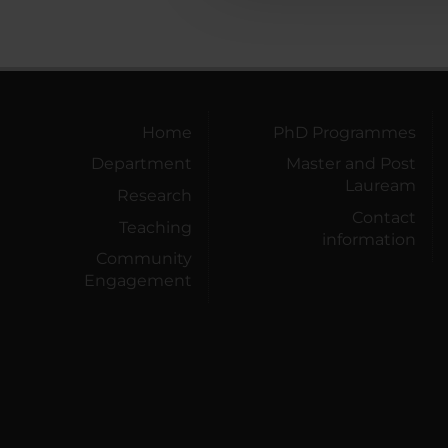
Home
PhD Programmes
Department
Master and Post
Lauream
Research
Contact
Teaching
information
Community
Engagement