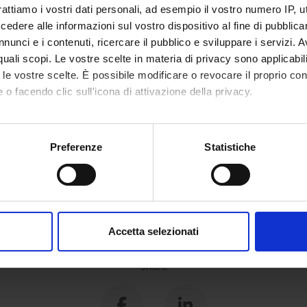
rattiamo i vostri dati personali, ad esempio il vostro numero IP, 
dere alle informazioni sul vostro dispositivo al fine di pubblica
nunci e i contenuti, ricercare il pubblico e sviluppare i servizi. A
r quali scopi. Le vostre scelte in materia di privacy sono applicabi
to le vostre scelte. È possibile modificare o revocare il proprio 
 o facendo clic sull'icona di attivazione della privacy.
mo anche:
oni sulla tua posizione geografica, con un'approssimazione di qu
Preferenze
Statistiche
spositivo, scansionandolo attivamente alla ricerca di caratteristich
aborati i tuoi dati personali e imposta le tue preferenze nella
s
consenso in qualsiasi momento dalla Dichiarazione sui cookie.
Accetta selezionati
nalizzare contenuti ed annunci, per fornire funzionalità dei socia
inoltre informazioni sul modo in cui utilizzi il nostro sito con i n
Share
icità e social media, i quali potrebbero combinarle con altre inform
lizzo dei loro servizi.