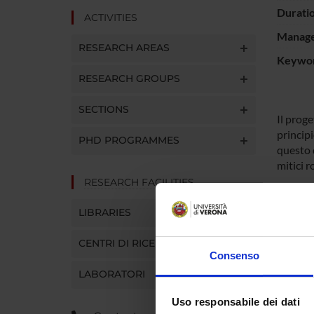
Durati
ACTIVITIES
Manager
RESEARCH AREAS
Keywo
RESEARCH GROUPS
SECTIONS
Il proge
principi
PHD PROGRAMMES
questo 
mitici r
RESEARCH FACILITIES
LIBRARIES
PROJ
CENTRI DI RICERCA
Giulian
Consenso
LABORATORI
Renata 
Uso responsabile dei dati