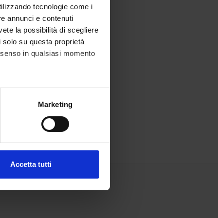
utilizzando tecnologie come i
re annunci e contenuti
vete la possibilità di scegliere
li solo su questa proprietà
consenso in qualsiasi momento
alche metro,
Marketing
e specifiche (impronte
ezione dettagli
. Puoi
Accetta tutti
l media e per analizzare il
ostri partner che si occupano
azioni che hai fornito loro o