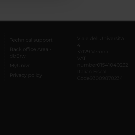
Viale dell'Università
Technical support
4
Back office Area -
37129 Verona
dbErw
VAT
number01541040232
MyUnivr
Italian Fiscal
Privacy policy
Code93009870234