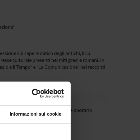
azione'
sione sul sapere mitico degli antichi, il cui
resse culturale presenti nei miti greci e romani. In
zio e il Tempo" e "La Comunicazione" nei racconti
cottilli
Professore onorario
Informazioni sui cookie