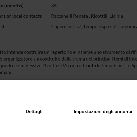
on (months)
36
s or local contacts
Raccanelli Renata
,
Ricottilli Licinia
rd
'sapere mitico', 'tempo e spazio', 'comunic
tto intende costruire un repertorio e insieme uno strumento di rifles
o organizzatore sia costituito dalla trama dei principali temi di inte
quadro complessivo l'Unità di Verona affronta le tematiche "Lo Spa
omani.
ECT PARTICIPANTS
a Maria Facchini
Licinia Ri
Dettagli
Impostazioni degli annunci
Raccanelli
Associate Professor