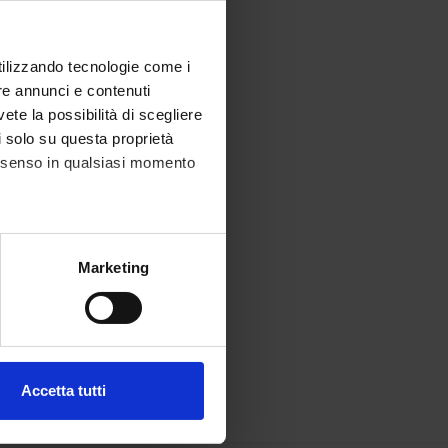
utilizzando tecnologie come i
re annunci e contenuti
vete la possibilità di scegliere
li solo su questa proprietà
consenso in qualsiasi momento
alche metro,
Marketing
e specifiche (impronte
ezione dettagli
. Puoi
Accetta tutti
l media e per analizzare il
ostri partner che si occupano