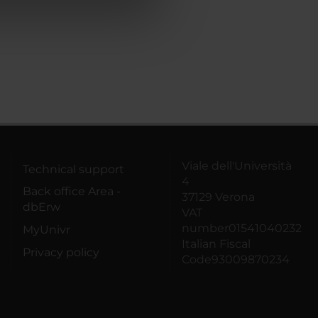
azioni che hai fornito loro o
Viale dell'Università
Technical support
4
Back office Area -
37129 Verona
dbErw
VAT
number01541040232
MyUnivr
Italian Fiscal
Privacy policy
Code93009870234