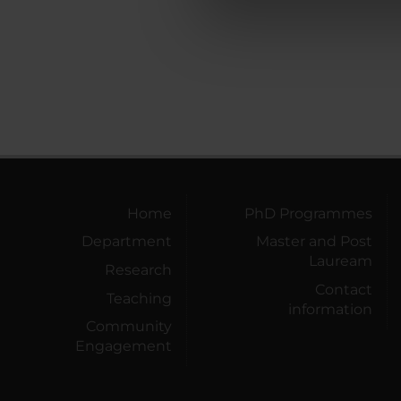
di analisi dei dati web, pubbl
che hanno raccolto dal tuo uti
Home
PhD Programmes
Department
Master and Post
Lauream
Research
Contact
Teaching
information
Community
Engagement