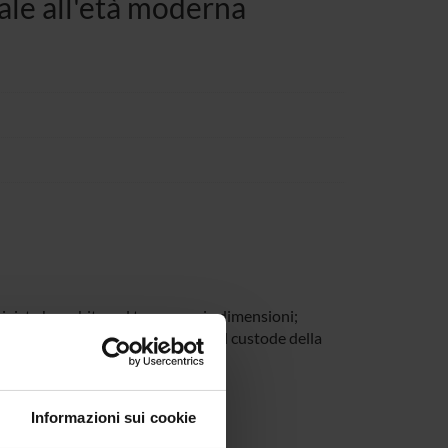
nale all'età moderna
chivista ha subito nel tempo varie dimensioni;
ù vicina, egli è stato on soltanto il custode della
Informazioni sui cookie