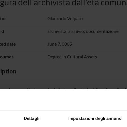
igura dell'archivista dall'età comu
tor
Giancarlo Volpato
rd
archivista; archivio; documentazione
ted date
June 7, 0005
courses
Degree in Cultural Assets
iption
omplessa, particolarmente delicata nella storia della cultura, l'ar
 medievale, attarverso la posizione giuridica acquisita sino all'età pi
tazione, ma sovente parte attiva del processo della cultura.
Dettagli
Impostazioni degli annunci