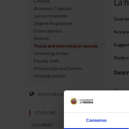
La f
Courses
Academic Calendar
Lesson timetable
Guaran
Degree Programme
Exam calendar
Keywo
Notices
Sugges
Thesis and internship proposals
Governing bodies
Study 
Faculty staff
Scholarships and Grants
Descr
Housing service
Figura c
International Students
dall'età
documen
STUDYING
Consenso
COURSES