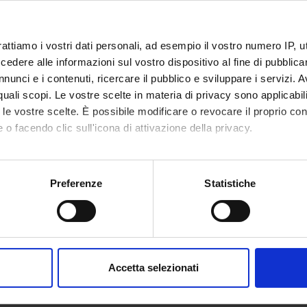
rattiamo i vostri dati personali, ad esempio il vostro numero IP, 
dere alle informazioni sul vostro dispositivo al fine di pubblica
nunci e i contenuti, ricercare il pubblico e sviluppare i servizi. A
r quali scopi. Le vostre scelte in materia di privacy sono applicabi
to le vostre scelte. È possibile modificare o revocare il proprio 
 o facendo clic sull'icona di attivazione della privacy.
mo anche:
oni sulla tua posizione geografica, con un'approssimazione di qu
Preferenze
Statistiche
spositivo, scansionandolo attivamente alla ricerca di caratteristich
aborati i tuoi dati personali e imposta le tue preferenze nella
s
consenso in qualsiasi momento dalla Dichiarazione sui cookie.
Accetta selezionati
nalizzare contenuti ed annunci, per fornire funzionalità dei socia
inoltre informazioni sul modo in cui utilizzi il nostro sito con i n