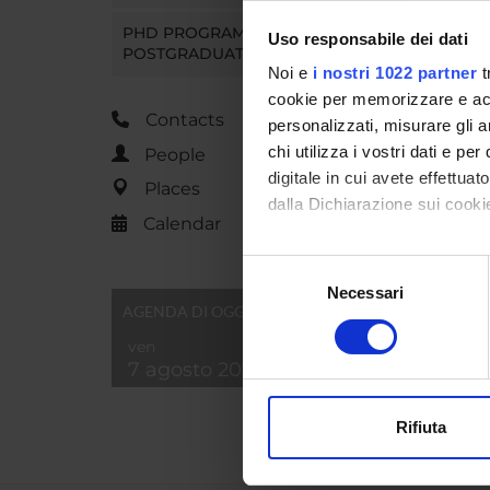
PHD PROGRAMMES AND
Uso responsabile dei dati
POSTGRADUATE TRAINING
Noi e
i nostri 1022 partner
t
cookie per memorizzare e acce
Contacts
personalizzati, misurare gli an
chi utilizza i vostri dati e pe
People
digitale in cui avete effettua
Places
dalla Dichiarazione sui cookie
Calendar
Con il tuo consenso, vorrem
Selezione
raccogliere informazi
Necessari
del
AGENDA DI OGGI
Identificare il tuo di
consenso
digitali).
ven
7 agosto 2026
Approfondisci come vengono el
modificare o ritirare il tuo 
Rifiuta
Utilizziamo i cookie per perso
nostro traffico. Condividiamo 