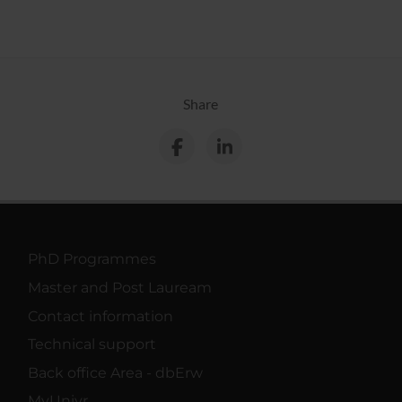
Share
PhD Programmes
Master and Post Lauream
Contact information
Technical support
Back office Area - dbErw
MyUnivr