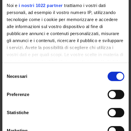
frammenta il linguaggio fino a renderlo irriconoscibile.
Noi e
i nostri 1022 partner
trattiamo i vostri dati
personali, ad esempio il vostro numero IP, utilizzando
tecnologie come i cookie per memorizzare e accedere
PROJECT PARTICIPANTS
alle informazioni sul vostro dispositivo al fine di
pubblicare annunci e contenuti personalizzati, misurare
Simona Brunetti
gli annunci e i contenuti, ricercare il pubblico e sviluppare
Associate Professor
i servizi. Avete la possibilità di scegliere chi utilizza i
Monica Cristini
vostri dati e per quali scopi. Le vostre scelte in materia di
Temporary Assistant Professor
privacy sono applicabili solo su questa proprietà digitale
in cui avete effettuato le vostre scelte. È possibile
Selezione
Elena Zilotti
modificare o revocare il proprio consenso in qualsiasi
Necessari
del
Teaching Assistant
momento dalla Dichiarazione sui cookie o facendo clic
consenso
sull'icona di attivazione della privacy.
Preferenze
Con il tuo consenso, vorremmo anche:
COLLABORATORI ESTERNI
raccogliere informazioni sulla tua posizione
Statistiche
Andrea Cominetti
geografica, con un'approssimazione di qualche
Università di Verona Dottorando
metro,
Marketing