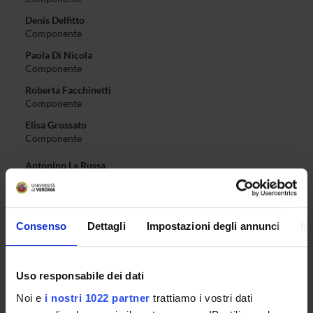
Denis Delfitto
Componente
Paola Di Nicola
Componente
Roberta Facchinetti
Componente
Elisa Grossato
Componente
Antonino La Russa
Componente
Mario Magagnino
Componente
Consenso
Dettagli
Impostazioni degli annunci
In
Ferdinando Luigi Marcolungo
Presidente di consiglio di corso di laurea
Emmanuele Morandi
Uso responsabile dei dati
Componente
Noi e
i nostri 1022 partner
trattiamo i vostri dati
Massimo Natale