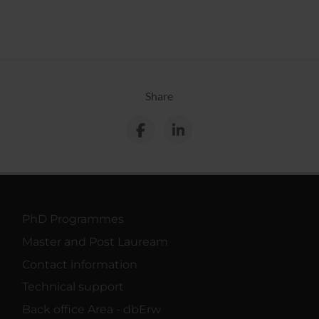
Share
PhD Programmes
Master and Post Lauream
Contact information
Technical support
Back office Area - dbErw