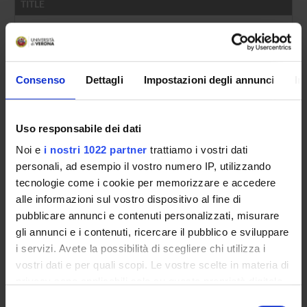
TITLE
Presentazione: L’inedita professionalità del teatro di società 
Un poeta di compagnia "sui generis". L'attività teatrale di Fr
Consenso
Dettagli
Impostazioni degli annunci
In
Recitazione naturale e interpreti femminili nel Teatro di soci
Journalism and Theatre in the Age of Enlightenment: Elisabet
Uso responsabile dei dati
Osservazioni critiche di Francesco Albergati Capacelli sul teat
Noi e
i nostri 1022 partner
trattiamo i vostri dati
Premessa
personali, ad esempio il vostro numero IP, utilizzando
tecnologie come i cookie per memorizzare e accedere
Teatro a Bologna tra villeggiatura e accademie: questioni di pr
alle informazioni sul vostro dispositivo al fine di
Teatro e carteggi nel Sei-Settecento: da Aurelio Amalteo a Me
pubblicare annunci e contenuti personalizzati, misurare
gli annunci e i contenuti, ricercare il pubblico e sviluppare
Carlo Coralli: dalle scene filodrammatiche alla Comédie Itali
i servizi. Avete la possibilità di scegliere chi utilizza i
vostri dati e per quali scopi. Le vostre scelte in materia di
La professionalità rappresentativa nel “théâtre de société” di
privacy sono applicabili solo su questa proprietà digitale
Teoria e prassi tragica di Saverio Bettinelli: corollari veronesi
in cui avete effettuato le vostre scelte. È possibile
Selezione