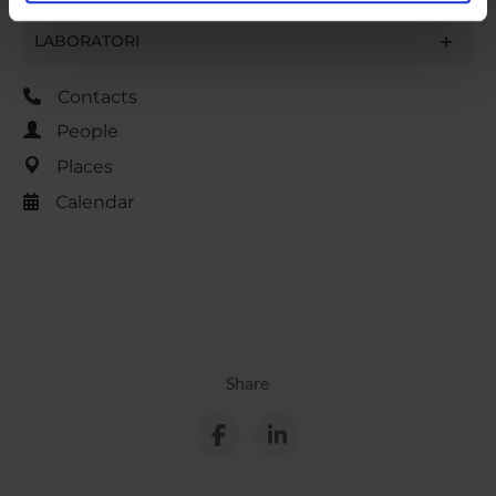
analizzare il nostro traffico. Condividiamo inoltre
informazioni sul modo in cui utilizzi il nostro sito con i
LABORATORI
nostri partner che si occupano di analisi dei dati web,
pubblicità e social media, i quali potrebbero combinarle
Contacts
con altre informazioni che hai fornito loro o che hanno
People
raccolto dal tuo utilizzo dei loro servizi.
Places
Calendar
Share