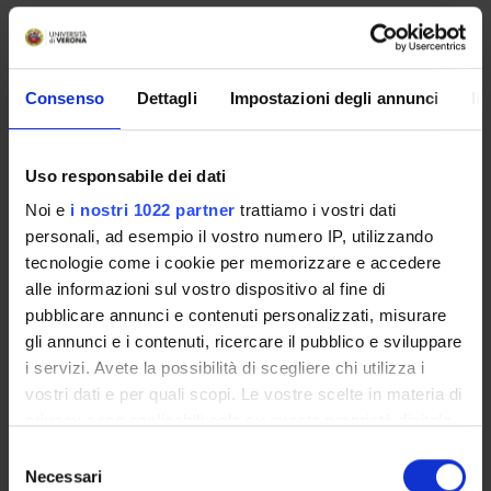
Simona Brunetti
Associate Professor
Elena Zilotti
Consenso
Dettagli
Impostazioni degli annunci
In
Teaching Assistant
Uso responsabile dei dati
Noi e
i nostri 1022 partner
trattiamo i vostri dati
COLLABORATORI ESTERNI
personali, ad esempio il vostro numero IP, utilizzando
Elena Randi
tecnologie come i cookie per memorizzare e accedere
Università di Padova Professore Ordinario
alle informazioni sul vostro dispositivo al fine di
pubblicare annunci e contenuti personalizzati, misurare
Stefania Onesti
gli annunci e i contenuti, ricercare il pubblico e sviluppare
Università di Siena
i servizi. Avete la possibilità di scegliere chi utilizza i
vostri dati e per quali scopi. Le vostre scelte in materia di
privacy sono applicabili solo su questa proprietà digitale
RESEARCH AREAS INVOLVED IN THE PROJECT
in cui avete effettuato le vostre scelte. È possibile
Selezione
modificare o revocare il proprio consenso in qualsiasi
Necessari
Discipline dello Spettacolo
del