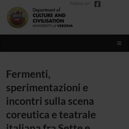
Follow on
Toggl
Fermenti,
sperimentazioni e
incontri sulla scena
coreutica e teatrale
italiana fra Sette e