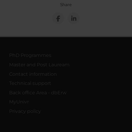
Share
PhD Programmes
Master and Post Lauream
Contact information
Technical support
Back office Area - dbErw
MyUnivr
Privacy policy