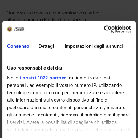
Non è stato trovato alcun seminario relativo
all'insegnamento English linguistics lm.
Consenso
Dettagli
Impostazioni degli annunci
In
OFFERTA FORMATIVA
CORSI DI STUDIO
Uso responsabile dei dati
DOTTORATI DI RICERCA E FORMAZIONE
Noi e
i nostri 1022 partner
trattiamo i vostri dati
SUPERIORE
personali, ad esempio il vostro numero IP, utilizzando
tecnologie come i cookie per memorizzare e accedere
Contatti
alle informazioni sul vostro dispositivo al fine di
Persone
pubblicare annunci e contenuti personalizzati, misurare
Luoghi
gli annunci e i contenuti, ricercare il pubblico e sviluppare
i servizi. Avete la possibilità di scegliere chi utilizza i
Calendario
vostri dati e per quali scopi. Le vostre scelte in materia di
privacy sono applicabili solo su questa proprietà digitale