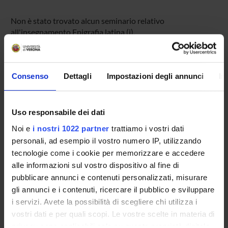
Non è stato trovato alcun seminario relativo
all'insegnamento Epigrafia latina (i).
Consenso
Dettagli
Impostazioni degli annunci
In
OFFERTA FORMATIVA
CORSI DI STUDIO
Uso responsabile dei dati
DOTTORATI DI RICERCA E FORMAZIONE
Noi e
i nostri 1022 partner
trattiamo i vostri dati
SUPERIORE
personali, ad esempio il vostro numero IP, utilizzando
tecnologie come i cookie per memorizzare e accedere
Contatti
alle informazioni sul vostro dispositivo al fine di
Persone
pubblicare annunci e contenuti personalizzati, misurare
Luoghi
gli annunci e i contenuti, ricercare il pubblico e sviluppare
i servizi. Avete la possibilità di scegliere chi utilizza i
Calendario
vostri dati e per quali scopi. Le vostre scelte in materia di
privacy sono applicabili solo su questa proprietà digitale