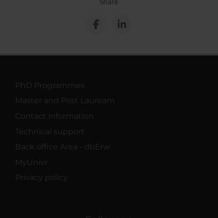
Share
PhD Programmes
Master and Post Lauream
Contact information
Technical support
Back office Area - dbErw
MyUnivr
Privacy policy