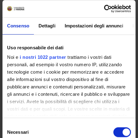
2010-2011 (Coordinatore nazionale prof. Giuseppe
Pavanello, Università di Trieste). La prima fase di lavoro si
sta concentrando su una selezione di palazzi e ville
bresciane; seguirà un ampliamento sui palazzi padovani e
Consenso
Dettagli
Impostazioni degli annunci
In
veronesi realizzato in collaborazione con l’Università di
Padova.
Uso responsabile dei dati
PROJECT PARTICIPANTS
Noi e
i nostri 1022 partner
trattiamo i vostri dati
personali, ad esempio il vostro numero IP, utilizzando
Valerio Terraroli
tecnologie come i cookie per memorizzare e accedere
Full Professor
alle informazioni sul vostro dispositivo al fine di
pubblicare annunci e contenuti personalizzati, misurare
gli annunci e i contenuti, ricercare il pubblico e sviluppare
RESEARCH AREAS INVOLVED IN THE PROJECT
i servizi. Avete la possibilità di scegliere chi utilizza i
vostri dati e per quali scopi. Le vostre scelte in materia di
Storia e Antropologia
privacy sono applicabili solo su questa proprietà digitale
Cultural heritage, cultural identities and memories
in cui avete effettuato le vostre scelte. È possibile
Selezione
Storia dell'arte
modificare o revocare il proprio consenso in qualsiasi
Necessari
del
History of art and architecture