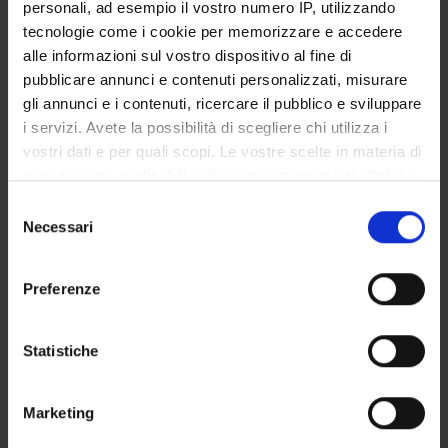
personali, ad esempio il vostro numero IP, utilizzando
Discipline dello Spettacolo
tecnologie come i cookie per memorizzare e accedere
Visual and performing arts, design, arts-based research
alle informazioni sul vostro dispositivo al fine di
pubblicare annunci e contenuti personalizzati, misurare
gli annunci e i contenuti, ricercare il pubblico e sviluppare
SECTIONS
i servizi. Avete la possibilità di scegliere chi utilizza i
vostri dati e per quali scopi. Le vostre scelte in materia di
Arti e Geografie
privacy sono applicabili solo su questa proprietà digitale
in cui avete effettuato le vostre scelte. È possibile
Selezione
modificare o revocare il proprio consenso in qualsiasi
Necessari
del
momento dalla Dichiarazione sui cookie o facendo clic
consenso
sull'icona di attivazione della privacy.
ACTIVITIES
Preferenze
Con il tuo consenso, vorremmo anche:
RESEARCH AREAS
raccogliere informazioni sulla tua posizione
Statistiche
RESEARCH GROUPS
geografica, con un'approssimazione di qualche
metro,
SECTIONS
Marketing
Identificare il tuo dispositivo, scansionandolo
attivamente alla ricerca di caratteristiche specifiche