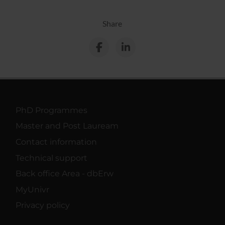
Share
PhD Programmes
Master and Post Lauream
Contact information
Technical support
Back office Area - dbErw
MyUnivr
Privacy policy