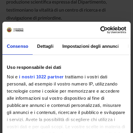
produzione scientifica espressa dal Dipartimento,
testimoniano la vitalità di un centro di ricerca e di
divulgazione di prim’ordine.
Consenso
Dettagli
Impostazioni degli annunci
In
IL DIPARTIMENTO IN CIFRE
Uso responsabile dei dati
Persone del Dipartimento suddivise per aree di ricerca.
Noi e
i nostri 1022 partner
trattiamo i vostri dati
Anno di riferimento:
2025.
personali, ad esempio il vostro numero IP, utilizzando
tecnologie come i cookie per memorizzare e accedere
alle informazioni sul vostro dispositivo al fine di
pubblicare annunci e contenuti personalizzati, misurare
Persone con competenze nell'area
gli annunci e i contenuti, ricercare il pubblico e sviluppare
i servizi. Avete la possibilità di scegliere chi utilizza i
Archeol…
Discipline
vostri dati e per quali scopi. Le vostre scelte in materia di
dello Sp…