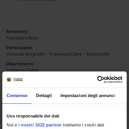
Referente
Mariaclara Rossi
Partecipante
Vincenzo Borghetti
-
Francesco Carta
-
Denis Lotti
Dipartimento
Culture e Civiltà
Sede
aula T3, Polo Zanotto, viale dell'Università 4
Consenso
Dettagli
Impostazioni degli annunci
In
Numero di giornate
1
Obiettivi
Uso responsabile dei dati
Ricordare la figura di San Francesco e riflettere sulla sua
attualità
Noi e
i nostri 1022 partner
trattiamo i vostri dati