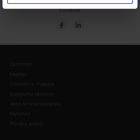
analizzare il nostro traffico. Condividiamo inoltre
Condividi
informazioni sul modo in cui utilizzi il nostro sito con i
nostri partner che si occupano di analisi dei dati web,
pubblicità e social media, i quali potrebbero combinarle
con altre informazioni che hai fornito loro o che hanno
raccolto dal tuo utilizzo dei loro servizi.
Dottorati
Master
Contatti e mappa
Supporto tecnico
Area Amministrativa
MyUnivr
Privacy policy