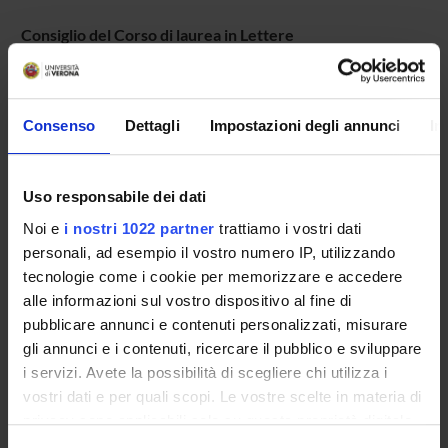
Consiglio del Corso di laurea in Lettere
Consenso
Dettagli
Impostazioni degli annunci
In
Presentazione
Uso responsabile dei dati
Come iscriversi
Noi e
i nostri 1022 partner
trattiamo i vostri dati
Insegnamenti
personali, ad esempio il vostro numero IP, utilizzando
Calendario didattico
tecnologie come i cookie per memorizzare e accedere
Orario lezioni
alle informazioni sul vostro dispositivo al fine di
Piani didattici
pubblicare annunci e contenuti personalizzati, misurare
Calendario esami
gli annunci e i contenuti, ricercare il pubblico e sviluppare
Bacheca avvisi
i servizi. Avete la possibilità di scegliere chi utilizza i
vostri dati e per quali scopi. Le vostre scelte in materia di
Proposte tesi e stage
privacy sono applicabili solo su questa proprietà digitale
Organi collegiali e di governo
in cui avete effettuato le vostre scelte. È possibile