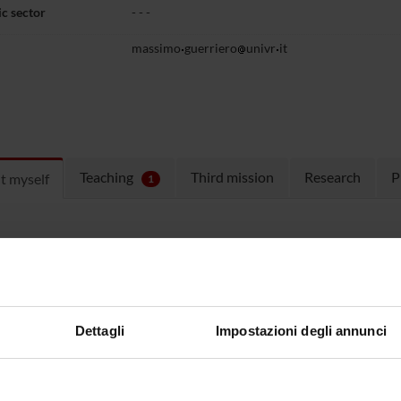
c sector
- - -
massimo
guerriero
univr
it
Teaching
Third mission
Research
P
t myself
1
ICE HOURS
ntamento via e-mail con il docente
ulum
CV Massimo Guerriero
(pdf, it, 399
Dettagli
Impostazioni degli annunci