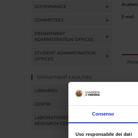
Academi
GOVERNANCE
E-mail
COMMITTEES
DEPARTMENT
ADMINISTRATION OFFICES
STUDENT ADMINISTRATION
OFFICES
Abou
DEPARTMENT FACILITIES
OFF
LIBRARIES
Su appu
CENTRI
Curric
Consenso
LABORATORIES AND
RESEARCH CENTRES
Uso responsabile dei dati