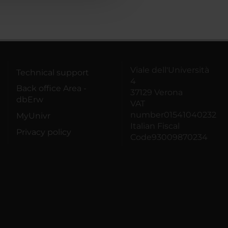
Viale dell'Università
Technical support
4
Back office Area -
37129 Verona
dbErw
VAT
number01541040232
MyUnivr
Italian Fiscal
Privacy policy
Code93009870234