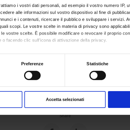
rattiamo i vostri dati personali, ad esempio il vostro numero IP, 
dere alle informazioni sul vostro dispositivo al fine di pubblica
nunci e i contenuti, ricercare il pubblico e sviluppare i servizi. A
r quali scopi. Le vostre scelte in materia di privacy sono applicabi
to le vostre scelte. È possibile modificare o revocare il proprio 
 o facendo clic sull'icona di attivazione della privacy.
mo anche:
oni sulla tua posizione geografica, con un'approssimazione di qu
Preferenze
Statistiche
spositivo, scansionandolo attivamente alla ricerca di caratteristich
aborati i tuoi dati personali e imposta le tue preferenze nella
s
consenso in qualsiasi momento dalla Dichiarazione sui cookie.
Accetta selezionati
nalizzare contenuti ed annunci, per fornire funzionalità dei socia
inoltre informazioni sul modo in cui utilizzi il nostro sito con i n
Share
icità e social media, i quali potrebbero combinarle con altre inform
lizzo dei loro servizi.