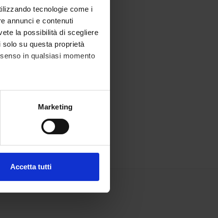
utilizzando tecnologie come i
re annunci e contenuti
vete la possibilità di scegliere
li solo su questa proprietà
consenso in qualsiasi momento
alche metro,
Marketing
e specifiche (impronte
ezione dettagli
. Puoi
Accetta tutti
l media e per analizzare il
ostri partner che si occupano
azioni che hai fornito loro o