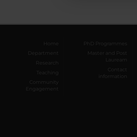
Home
PhD Programmes
Department
Master and Post
Lauream
Research
Contact
Teaching
information
Community
Engagement