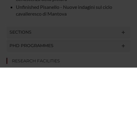
Unfinished Pisanello - Nuove indagini sul ciclo
cavalleresco di Mantova
SECTIONS
PHD PROGRAMMES
RESEARCH FACILITIES
LIBRARIES
CENTRI DI RICERCA
LABORATORI
Contacts
People
Places