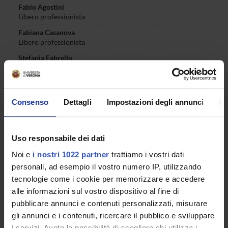
Fabio Agostini
Libero professionista
Fabiana Casanova
Libero professionista
Stefania Fabrello
Libero professionista
Giulia Gambarotto
Libero professionista
Consenso
Dettagli
Impostazioni degli annunci
In
Marinella Marani
Libero professionista
Francesca Moscardo
Uso responsabile dei dati
Libero professionista
Noi e
i nostri 1022 partner
trattiamo i vostri dati
Vittorio Rioda
personali, ad esempio il vostro numero IP, utilizzando
Libero professionista
tecnologie come i cookie per memorizzare e accedere
Antonella Cantele
alle informazioni sul vostro dispositivo al fine di
Libero professionista
pubblicare annunci e contenuti personalizzati, misurare
Silvia D'Ambrosio
gli annunci e i contenuti, ricercare il pubblico e sviluppare
Libero professionista
i servizi. Avete la possibilità di scegliere chi utilizza i