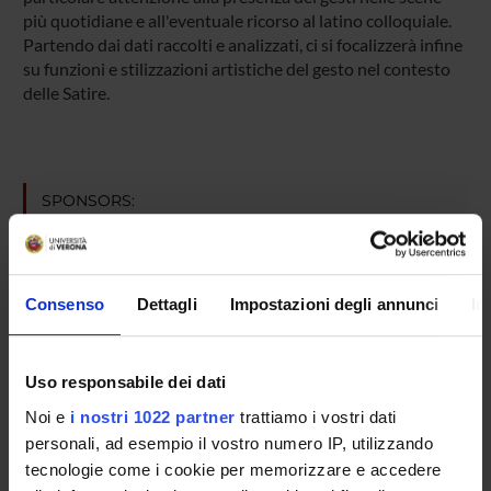
più quotidiane e all'eventuale ricorso al latino colloquiale.
Partendo dai dati raccolti e analizzati, ci si focalizzerà infine
su funzioni e stilizzazioni artistiche del gesto nel contesto
delle Satire.
SPONSORS:
Funds:
assigned and managed by the department
Consenso
Dettagli
Impostazioni degli annunci
In
PROJECT PARTICIPANTS
Renata Raccanelli
Uso responsabile dei dati
Associate Professor
Noi e
i nostri 1022 partner
trattiamo i vostri dati
personali, ad esempio il vostro numero IP, utilizzando
tecnologie come i cookie per memorizzare e accedere