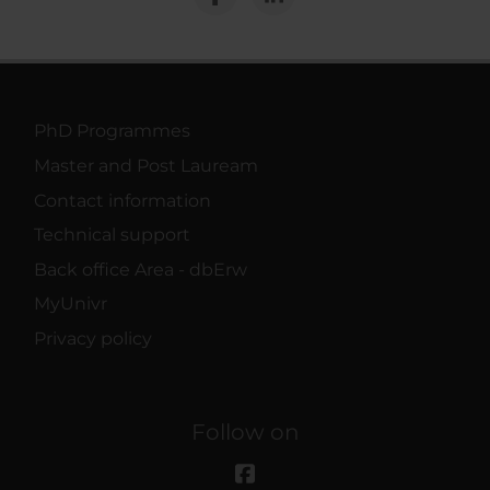
PhD Programmes
Master and Post Lauream
Contact information
Technical support
Back office Area - dbErw
MyUnivr
Privacy policy
Follow on