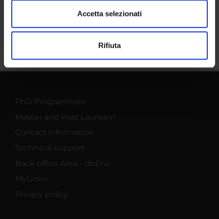
modificare o ritirare il tuo consenso in qualsiasi momento
dalla Dichiarazione sui cookie.
Accetta selezionati
Share
Utilizziamo i cookie per personalizzare contenuti ed
Rifiuta
annunci, per fornire funzionalità dei social media e per
analizzare il nostro traffico. Condividiamo inoltre
informazioni sul modo in cui utilizzi il nostro sito con i
nostri partner che si occupano di analisi dei dati web,
pubblicità e social media, i quali potrebbero combinarle
PhD Programmes
con altre informazioni che hai fornito loro o che hanno
Master and Post Lauream
raccolto dal tuo utilizzo dei loro servizi.
Contact information
Technical support
Back office Area - dbErw
MyUnivr
Privacy policy