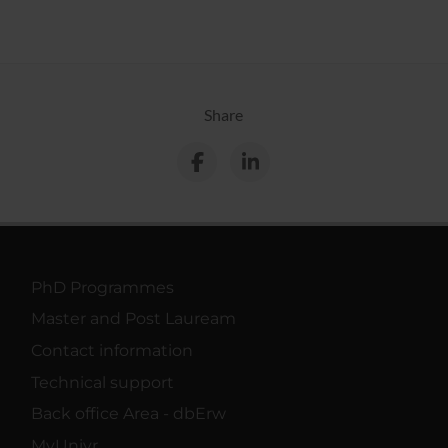
Share
PhD Programmes
Master and Post Lauream
Contact information
Technical support
Back office Area - dbErw
MyUnivr