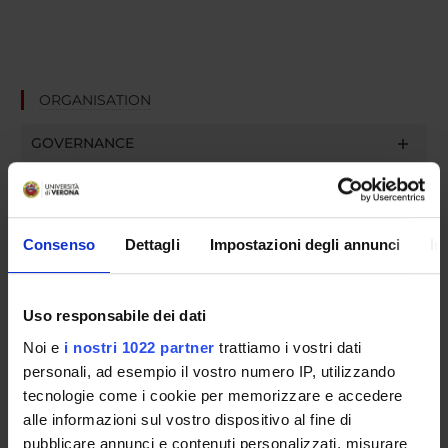
ORGANISATION
GOVERNANCE
COMMITTEES
DEPARTMENT ADMINISTRATION OFFICES
Consenso
Dettagli
Impostazioni degli annunci
In
STUDENT ADMINISTRATION OFFICES
Uso responsabile dei dati
DEPARTMENT FACILITIES
Noi e
i nostri 1022 partner
trattiamo i vostri dati
LIBRARIES
personali, ad esempio il vostro numero IP, utilizzando
tecnologie come i cookie per memorizzare e accedere
CENTRI
alle informazioni sul vostro dispositivo al fine di
pubblicare annunci e contenuti personalizzati, misurare