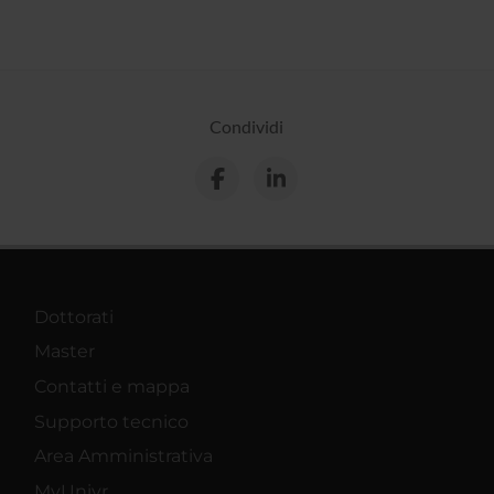
Condividi
Dottorati
Master
Contatti e mappa
Supporto tecnico
Area Amministrativa
MyUnivr