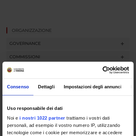
ORGANIZZAZIONE
GOVERNANCE
COMMISSIONI
UFFICI E STRUTTURE DI SERVIZIO
SERVIZI DI SEGRETERIA STUDENTI
Consenso
Dettagli
Impostazioni degli annunci
In
STRUTTURE DEL DIPARTIMENTO
Uso responsabile dei dati
BIBLIOTECHE
Noi e
i nostri 1022 partner
trattiamo i vostri dati
CENTRI
personali, ad esempio il vostro numero IP, utilizzando
tecnologie come i cookie per memorizzare e accedere