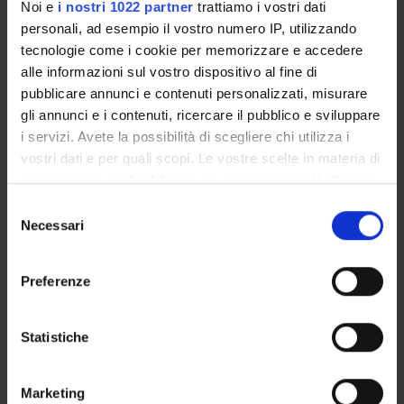
Noi e
i nostri 1022 partner
trattiamo i vostri dati
personali, ad esempio il vostro numero IP, utilizzando
tecnologie come i cookie per memorizzare e accedere
OFFERTA FORMATIVA
alle informazioni sul vostro dispositivo al fine di
pubblicare annunci e contenuti personalizzati, misurare
CORSI DI STUDIO
gli annunci e i contenuti, ricercare il pubblico e sviluppare
i servizi. Avete la possibilità di scegliere chi utilizza i
DOTTORATI DI RICERCA E FORMAZIONE
vostri dati e per quali scopi. Le vostre scelte in materia di
SUPERIORE
privacy sono applicabili solo su questa proprietà digitale
Dottorati di ricerca
in cui avete effettuato le vostre scelte. È possibile
Selezione
modificare o revocare il proprio consenso in qualsiasi
Corsi di aggiornamento
Necessari
del
momento dalla Dichiarazione sui cookie o facendo clic
Dottorati di Ricerca Interateneo
consenso
sull'icona di attivazione della privacy.
Master
Preferenze
Formazione degli insegnanti
Con il tuo consenso, vorremmo anche:
Corsi di aggiornamento e qualificazione delle
raccogliere informazioni sulla tua posizione
Statistiche
competenze degli insegnanti
geografica, con un'approssimazione di qualche
metro,
Marketing
Identificare il tuo dispositivo, scansionandolo
Contatti