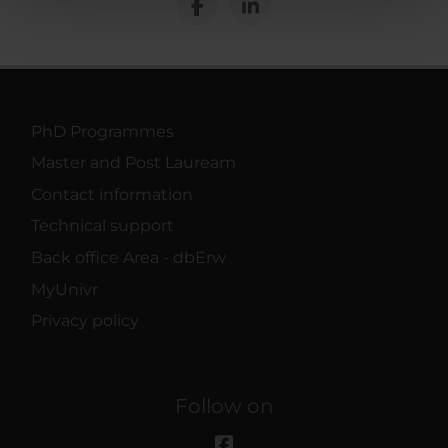
pubblicità e social media, i quali potrebbero combinarle
con altre informazioni che hai fornito loro o che hanno
raccolto dal tuo utilizzo dei loro servizi.
PhD Programmes
Master and Post Lauream
Contact information
Technical support
Back office Area - dbErw
MyUnivr
Privacy policy
Follow on