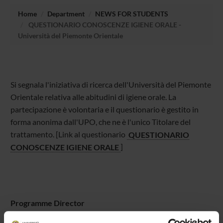
Home
Department
NEWS FOR STUDENTS
QUESTIONARIO CONOSCENZE IGIENE ORALE -
Università del Piemonte Orientale
Si segnala l'iniziativa di ricerca dell'Università del Piemonte
Orientale relativa alle abitudini di igiene orale. La
partecipazione è volontaria e il questionario è gestito in
forma anonima dall'UPO, che ne è l'unico Titolare del
trattamento. [Link al questionario
QUESTIONARIO
CONOSCENZE IGIENE ORALE
]
Programme Director
External reference