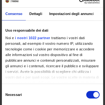
Andrea Melle
Department
Consenso
Dettagli
Impostazioni degli annunci
In
Cultures and Civilizations
Uso responsabile dei dati
Noi e
i nostri 1022 partner
trattiamo i vostri dati
personali, ad esempio il vostro numero IP, utilizzando
ORGANISATION
tecnologie come i cookie per memorizzare e accedere
GOVERNANCE
alle informazioni sul vostro dispositivo al fine di
pubblicare annunci e contenuti personalizzati, misurare
COMMITTEES
gli annunci e i contenuti, ricercare il pubblico e sviluppare
i servizi. Avete la possibilità di scegliere chi utilizza i
DEPARTMENT ADMINISTRATION OFFICES
vostri dati e per quali scopi. Le vostre scelte in materia di
privacy sono applicabili solo su questa proprietà digitale
STUDENT ADMINISTRATION OFFICES
in cui avete effettuato le vostre scelte. È possibile
Selezione
modificare o revocare il proprio consenso in qualsiasi
Necessari
del
DEPARTMENT FACILITIES
momento dalla Dichiarazione sui cookie o facendo clic
consenso