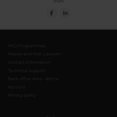
Share
PhD Programmes
Master and Post Lauream
Contact information
Technical support
Back office Area - dbErw
MyUnivr
Privacy policy