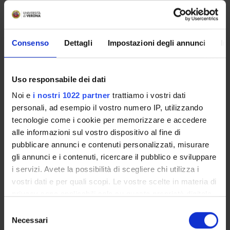
2010-2011 (Coordinatore nazionale prof. Giuseppe
Pavanello, Università di Trieste). La prima fase di lavoro si
sta concentrando su una selezione di palazzi e ville
bresciane; seguirà un ampliamento sui palazzi padovani e
Consenso
Dettagli
Impostazioni degli annunci
In
veronesi realizzato in collaborazione con l’Università di
Padova.
Uso responsabile dei dati
PROJECT PARTICIPANTS
Noi e
i nostri 1022 partner
trattiamo i vostri dati
personali, ad esempio il vostro numero IP, utilizzando
Valerio Terraroli
tecnologie come i cookie per memorizzare e accedere
Full Professor
alle informazioni sul vostro dispositivo al fine di
pubblicare annunci e contenuti personalizzati, misurare
gli annunci e i contenuti, ricercare il pubblico e sviluppare
RESEARCH AREAS INVOLVED IN THE PROJECT
i servizi. Avete la possibilità di scegliere chi utilizza i
vostri dati e per quali scopi. Le vostre scelte in materia di
Storia e Antropologia
privacy sono applicabili solo su questa proprietà digitale
Cultural heritage, cultural identities and memories
in cui avete effettuato le vostre scelte. È possibile
Selezione
Storia dell'arte
modificare o revocare il proprio consenso in qualsiasi
Necessari
del
History of art and architecture