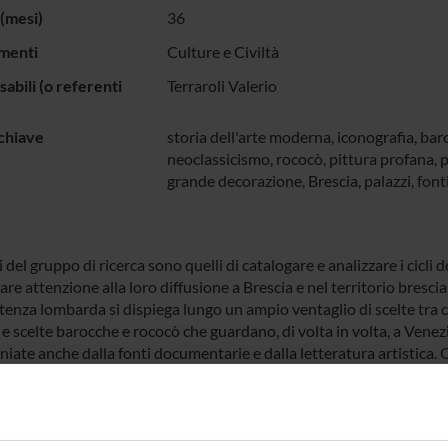
(mesi)
36
menti
Culture e Civiltà
abili (o referenti
Terraroli Valerio
chiave
storia dell'arte moderna, iconografia, bar
neoclassicismo, rococò, pittura profana, p
grande decorazione, Brescia, palazzi, fonti
del gruppo di ricerca sono quelli di catalogare e analizzare i cicli
are attenzione alla loro diffusione a Brescia e nel territorio bresci
enza lombarda si dispiega lungo un ampio ventaglio di scelte tra cl
e scelte barocche e rococò che guardano, di volta in volta, a Venezia
iate anche dalla fonti documentarie e dalla letteratura artistica. 
bresciani e la creazione e lo sviluppo di un database sulla grande 
 rococò e neoclassica, che permetta di condurre ricerche sulle scel
nza e la diffusione di specifiche tematiche. L’idea di costituire un
e fotografiche, è nata all’interno del PRIN 2010-2011 (Coordinat