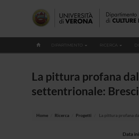
DIPARTIMENTO
RICERCA
D
La pittura profana dall
settentrionale: Bresc
Home
Ricerca
Progetti
La pittura profana dal
Data in