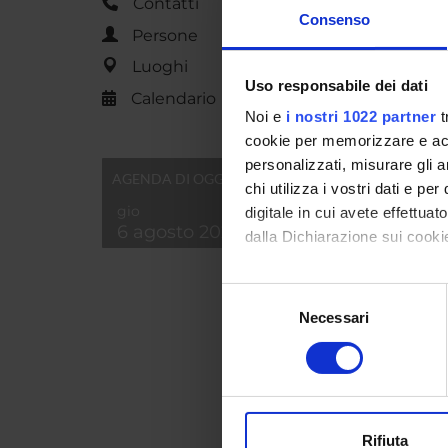
Contatti
di Tries
Consenso
Persone
sui pala
Luoghi
Uso responsabile dei dati
Calendario
PART
Noi e
i nostri 1022 partner
t
cookie per memorizzare e acce
Valerio
personalizzati, misurare gli an
AGENDA DI OGGI
chi utilizza i vostri dati e pe
gio
digitale in cui avete effettua
6 agosto 2026
AREE 
dalla Dichiarazione sui cookie
Storia
Con il tuo consenso, vorrem
Cultur
Selezione
raccogliere informazi
Necessari
del
Storia 
Identificare il tuo di
consenso
Histor
digitali).
Approfondisci come vengono el
modificare o ritirare il tuo 
SEZIO
Rifiuta