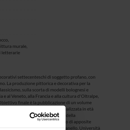
occo,
ittura murale,
 letterarie
 decorativi settecenteschi di soggetto profano, con
ano. La produzione pittorica e decorativa per la
assicismo, sulla scorta di modelli bolognesi e
 e al Veneto, alla Francia e alla cultura d'Oltralpe,
Obiettivo finale è la pubblicazione di un volume
decorazione di soggetto profano realizzata in età
te iconografiche, gli orientamenti della
 repertorio, ricco di immagini frutto di apposite
ore nazionale prof. Giuseppe Pavanello, Università