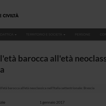
IDATTICA
TERRITORIO E SOCIETÀ
PERSONE
CON
'età barocca all'età neoclassi
ia
l'età barocca all'età neoclassica nell'Italia settentrionale: Brescia
izio
1 gennaio 2017