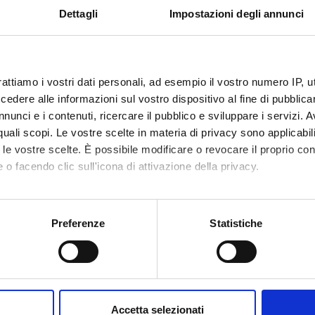
te). La prima fase di lavoro si sta concentrando su una selezione di
Dettagli
Impostazioni degli annunci
zzi padovani e veronesi realizzato in collaborazione con l’Universi
ECIPANTI AL PROGETTO
rattiamo i vostri dati personali, ad esempio il vostro numero IP, 
dere alle informazioni sul vostro dispositivo al fine di pubblica
 Terraroli
Professore ordinario
nunci e i contenuti, ricercare il pubblico e sviluppare i servizi. A
r quali scopi. Le vostre scelte in materia di privacy sono applicabi
to le vostre scelte. È possibile modificare o revocare il proprio 
DI RICERCA COINVOLTE DAL PROGETTO
 o facendo clic sull'icona di attivazione della privacy.
 e Antropologia
mo anche:
al heritage, cultural identities and memories
oni sulla tua posizione geografica, con un'approssimazione di qu
Preferenze
Statistiche
dell'arte
spositivo, scansionandolo attivamente alla ricerca di caratteristich
y of art and architecture
aborati i tuoi dati personali e imposta le tue preferenze nella
s
consenso in qualsiasi momento dalla Dichiarazione sui cookie.
NI
Accetta selezionati