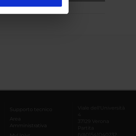
l media e per analizzare il
ostri partner che si occupano
azioni che hai fornito loro o
Viale dell'Università
Supporto tecnico
4
Area
37129 Verona
Amministrativa
Partita
IVA01541040232
MyUnivr