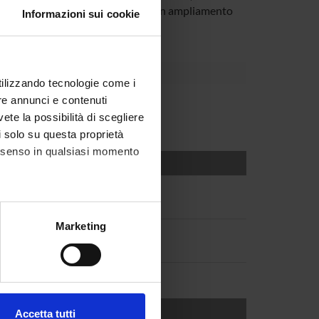
 palazzi e ville bresciane; seguirà un ampliamento
Informazioni sui cookie
tà di Padova.
utilizzando tecnologie come i
re annunci e contenuti
vete la possibilità di scegliere
li solo su questa proprietà
consenso in qualsiasi momento
alche metro,
Marketing
e specifiche (impronte
ezione dettagli
. Puoi
Accetta tutti