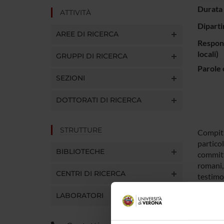
Durata 
ATTIVITÀ
Diparti
AREE DI RICERCA
Respons
locali)
GRUPPI DI RICERCA
Parole 
SEZIONI
DOTTORATI DI RICERCA
STRUTTURE
Compiti 
particol
BIBLIOTECHE
committ
romani, 
CENTRI DI RICERCA
testimon
palazzi 
LABORATORI
barocca,
committe
campagn