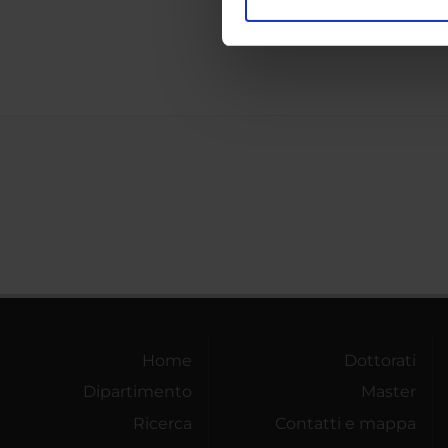
Utilizziamo i cookie per perso
Arti e
nostro traffico. Condividiamo 
di analisi dei dati web, pubbl
che hanno raccolto dal tuo uti
Home
Dottorati
Dipartimento
Master
Ricerca
Contatti e mappa