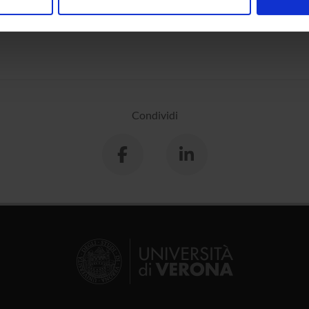
nalizzare contenuti ed annunci, per fornire funzionalità dei socia
 Geografie
inoltre informazioni sul modo in cui utilizzi il nostro sito con i n
icità e social media, i quali potrebbero combinarle con altre inform
lizzo dei loro servizi.
Condividi