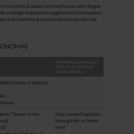
i in un’ottica di analisi contrastiva con altre lingue
e strategie linguistiche soggiacenti la formazione
mico e del marketing un dato teorico raccolto nel
ECONOMIA]
FORMAT (LANGUAGE,
SIZE, PUBLICATION
DATE) OR URL
licità italiano e tedesco:
le.
 Verona
gress "Names in the
http://www.linguistics
ona)
lab.org/nite_vr/index.
015
html
nomy in Virtual and