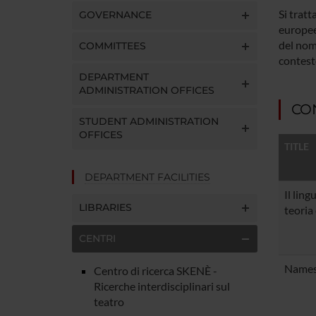
Si tratt
GOVERNANCE
europee
del nom
COMMITTEES
contesto
DEPARTMENT
ADMINISTRATION OFFICES
CON
STUDENT ADMINISTRATION
OFFICES
TITLE
DEPARTMENT FACILITIES
Il ling
LIBRARIES
teoria 
CENTRI
Names
Centro di ricerca SKENÈ -
Ricerche interdisciplinari sul
teatro