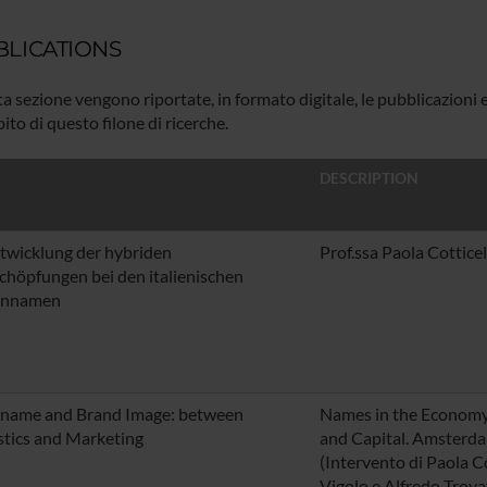
BLICATIONS
a sezione vengono riportate, in formato digitale, le pubblicazioni 
ito di questo filone di ricerche.
DESCRIPTION
twicklung der hybriden
Prof.ssa Paola Cotticel
höpfungen bei den italienischen
ennamen
 name and Brand Image: between
Names in the Economy
stics and Marketing
and Capital
. Amsterda
(Intervento di Paola Co
Vigolo e Alfredo Trov