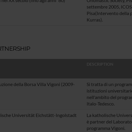
i nel XX secolo (fino agli anni '80)
Onomastic Society, Pis
settembre 2005, ICOS,
Pisa(Intervento della
p
Kurras
).
RTNERSHIP
DESCRIPTION
uzione della Borsa Villa Vigoni (2009-
Si tratta di un progra
istituzioni universitari
nell'ambito del
progra
Italo-Tedesco.
ische Universität Eichstätt-Ingolstadt
La
katholische Univers
è partner del Laborato
programma Vigoni.