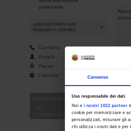
Storia della Riforma
protestante..
Alla ri
al serv
LABORATORIES AND
RESEARCH CENTRES
Contacts
La str
People
italian
Places
Calendar
Consenso
Uso responsabile dei dati
AGENDA DI OGGI
PA
Noi e
i nostri 1022 partner
t
ven
cookie per memorizzare e acce
7 agosto 2026
In ques
personalizzati, misurare gli an
presenta
chi utilizza i vostri dati e pe