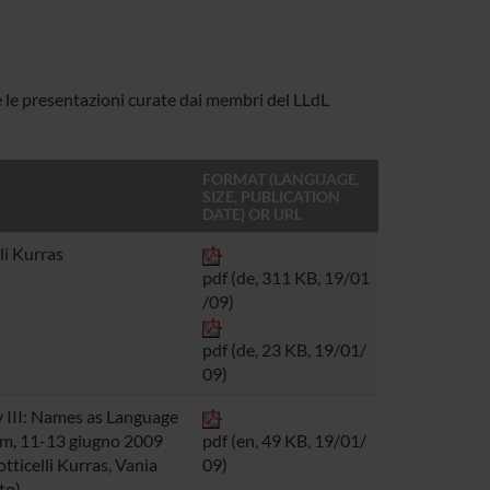
e le presentazioni curate dai membri del LLdL
FORMAT (LANGUAGE,
SIZE, PUBLICATION
DATE) OR URL
li Kurras
pdf (de, 311 KB, 19/01
/09)
pdf (de, 23 KB, 19/01/
09)
 III: Names as Language
m, 11-13 giugno 2009
pdf (en, 49 KB, 19/01/
tticelli Kurras, Vania
09)
ato)