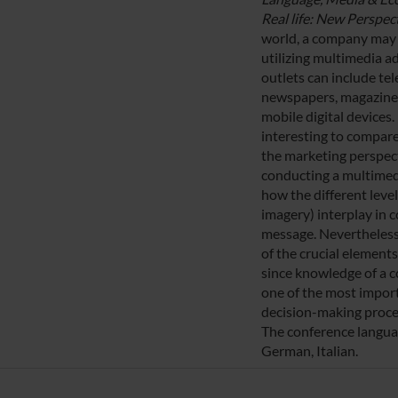
Real life: New Perspect
world, a company may 
utilizing multimedia a
outlets can include tele
newspapers, magazines
mobile digital devices.
interesting to compare
the marketing perspect
conducting a multimed
how the different level
imagery) interplay in
message. Nevertheless
of the crucial element
since knowledge of a c
one of the most import
decision-making proce
The conference languag
German, Italian.