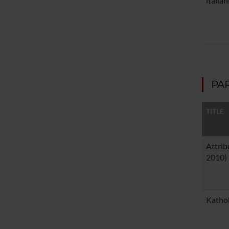
italian
PA
TITLE
Attrib
2010)
Kathol