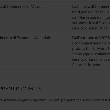
a di Commercio di Verona
La
Camera di Commerc
nel luglio del 2009, u
su "Marketing e Linguist
veronese, in cui è coin
Lessico di Linguistica.
imento di Economia Aziendale
Dall'autunno del 2008 
Economia Aziendale, ne
prof.ssa Marta Maria U
Vania Vigolo
, collabor
Lessico di Linguistica 
filone di ricerche.
RRENT PROJECTS
a sezione vengono riportati i diversi progetti che sono promossi da