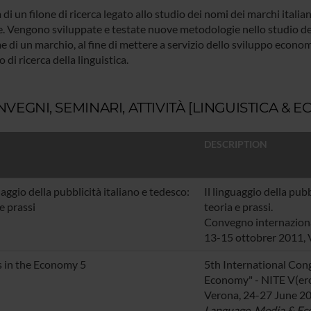
a di un filone di ricerca legato allo studio dei nomi dei marchi italian
. Vengono sviluppate e testate nuove metodologie nello studio dell
e di un marchio, al fine di mettere a servizio dello sviluppo econo
 di ricerca della linguistica.
VEGNI, SEMINARI, ATTIVITÀ [LINGUISTICA & 
DESCRIPTION
uaggio della pubblicità italiano e tedesco:
Il linguaggio della pubb
e prassi
teoria e prassi.
Convegno internaziona
13-15 ottobrer 2011,
 in the Economy 5
5th International Con
Economy" - NITE V(er
Verona, 24-27 June 2
Language, Media & Eco