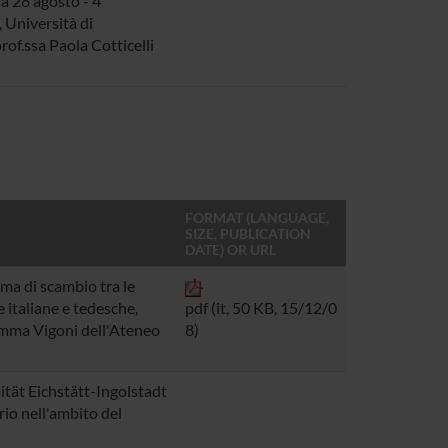
a 28 agosto - 4
 Università di
rof.ssa Paola Cotticelli
FORMAT (LANGUAGE,
SIZE, PUBLICATION
DATE) OR URL
mma di scambio tra le
e italiane e tedesche,
pdf (it, 50 KB, 15/12/0
mma Vigoni
dell'Ateneo
8)
ität Eichstätt-Ingolstadt
rio nell'ambito del