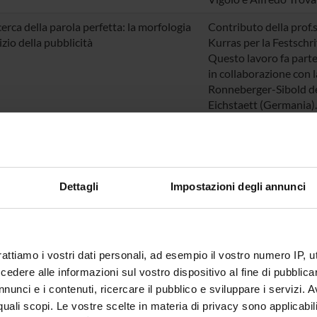
cerca della parola perfetta: la morfologia
Contributo della
prof.
izio della pubblicità
Kurras
per la Festschri
Questo lavoro fa parte
in collaborazione con l
Ronneberger-Sibold
de
Eichstaett (Germania).
uttura morfologica dei marchionimi
Proceedings of XXII In
i nel XX secolo (fino agli anni '80)
Onomastic Society, Pis
settembre 2005, ICOS,
Pisa(Prof.ssa Paola Cot
Dettagli
Impostazioni degli annunci
RTICIPATION IN CONFERENCES AND SEMINAR
rattiamo i vostri dati personali, ad esempio il vostro numero IP, 
dere alle informazioni sul vostro dispositivo al fine di pubblica
ta sezione sono indicati i convegni ed i seminari a cui hanno parte
nunci e i contenuti, ricercare il pubblico e sviluppare i servizi. A
ndo i risultati dei progetti portati avanti all'interno del LLdL in rela
r quali scopi. Le vostre scelte in materia di privacy sono applicabi