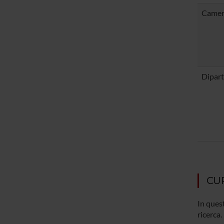
Camer
Dipart
CU
In quest
ricerca.