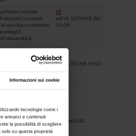
ssa Paola Cotticelli
ft del prof. G.Lonardi.
pdf (it, 18799 KB, 20/
 di una ricerca condotta
01/09)
a collega
E.
ll'Università di
ternational Congress of
a 28 agosto - 4
pdf (it, 501 KB, 13/05/
 Università di
09)
ticelli Kurras).
Informazioni sui cookie
S
utilizzando tecnologie come i
re annunci e contenuti
cipato o parteciperanno i membri del LLdL,
vete la possibilità di scegliere
zione ai diversi filoni di ricerca.
li solo su questa proprietà