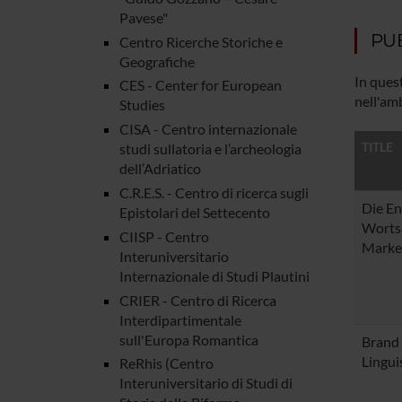
Pavese"
PU
Centro Ricerche Storiche e
Geografiche
In quest
CES - Center for European
nell'amb
Studies
CISA - Centro internazionale
TITLE
studi sullatoria e l’archeologia
dell’Adriatico
C.R.E.S. - Centro di ricerca sugli
Die En
Epistolari del Settecento
Wortsc
CIISP - Centro
Mark
Interuniversitario
Internazionale di Studi Plautini
CRIER - Centro di Ricerca
Interdipartimentale
sull'Europa Romantica
Brand
Lingui
ReRhis (Centro
Interuniversitario di Studi di