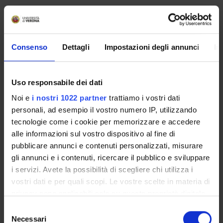
PARTECIPANTI AL PROGETTO
Sara Scalia
Consenso
Dettagli
Impostazioni degli annunci
In
Valerio Terraroli
Professore ordinario
Uso responsabile dei dati
Noi e
i nostri 1022 partner
trattiamo i vostri dati
personali, ad esempio il vostro numero IP, utilizzando
COLLABORATORI ESTERNI
tecnologie come i cookie per memorizzare e accedere
alle informazioni sul vostro dispositivo al fine di
Marco Merlo
pubblicare annunci e contenuti personalizzati, misurare
Fondazione Brescia Musei
gli annunci e i contenuti, ricercare il pubblico e sviluppare
i servizi. Avete la possibilità di scegliere chi utilizza i
vostri dati e per quali scopi. Le vostre scelte in materia di
AREE DI RICERCA COINVOLTE DAL PROGETTO
privacy sono applicabili solo su questa proprietà digitale
in cui avete effettuato le vostre scelte. È possibile
Selezione
Storia dell'arte
modificare o revocare il proprio consenso in qualsiasi
Necessari
del
History of art and architecture