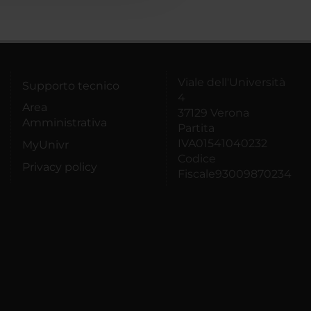
Viale dell'Università
Supporto tecnico
4
Area
37129 Verona
Amministrativa
Partita
IVA01541040232
MyUnivr
Codice
Privacy policy
Fiscale93009870234