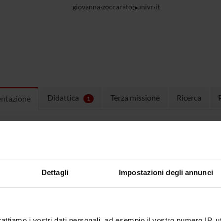
giovanna
zoccarato
univr
it
Didattica
Terza missione
Ricerca
entazione
1
ulum
Curriculum ita
(pdf, it, 219 KB, 03/0
Dettagli
Impostazioni degli annunci
rattiamo i vostri dati personali, ad esempio il vostro numero IP, 