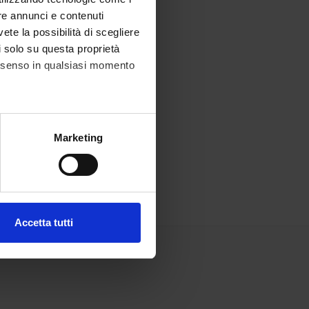
re annunci e contenuti
vete la possibilità di scegliere
li solo su questa proprietà
consenso in qualsiasi momento
alche metro,
Marketing
e specifiche (impronte
ezione dettagli
. Puoi
Accetta tutti
l media e per analizzare il
ostri partner che si occupano
azioni che hai fornito loro o