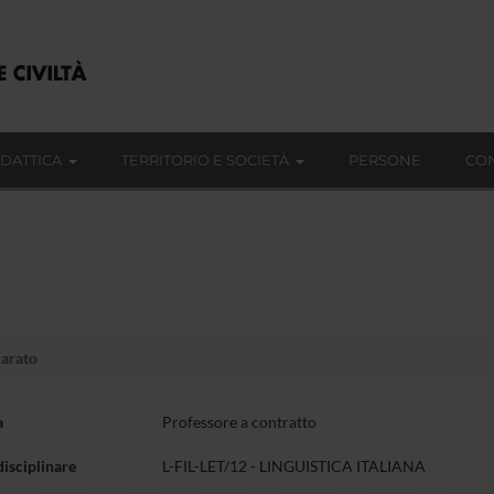
IDATTICA
TERRITORIO E SOCIETÀ
PERSONE
CON
arato
a
Professore a contratto
disciplinare
L-FIL-LET/12 - LINGUISTICA ITALIANA