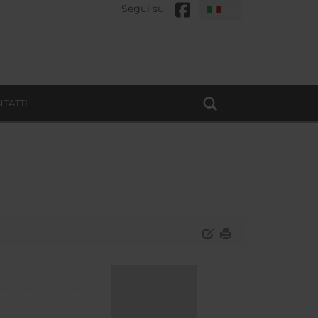
Segui su
TATTI