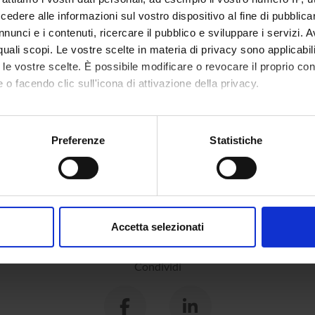
dere alle informazioni sul vostro dispositivo al fine di pubblica
nunci e i contenuti, ricercare il pubblico e sviluppare i servizi. A
r quali scopi. Le vostre scelte in materia di privacy sono applicabi
to le vostre scelte. È possibile modificare o revocare il proprio 
 o facendo clic sull'icona di attivazione della privacy.
mo anche:
oni sulla tua posizione geografica, con un'approssimazione di qu
Preferenze
Statistiche
spositivo, scansionandolo attivamente alla ricerca di caratteristich
aborati i tuoi dati personali e imposta le tue preferenze nella
s
consenso in qualsiasi momento dalla Dichiarazione sui cookie.
Accetta selezionati
nalizzare contenuti ed annunci, per fornire funzionalità dei socia
inoltre informazioni sul modo in cui utilizzi il nostro sito con i n
Condividi
icità e social media, i quali potrebbero combinarle con altre inform
lizzo dei loro servizi.