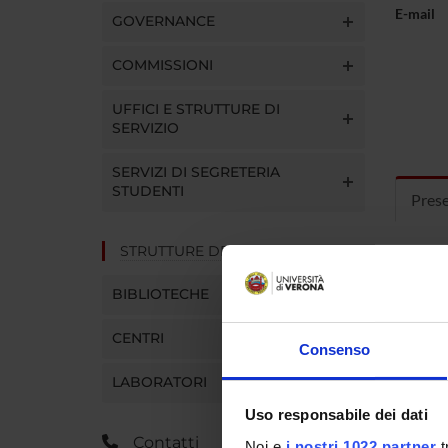
E-mail
GOVERNANCE
COMMISSIONI
UFFICI E STRUTTURE DI
SERVIZIO
SERVIZI DI SEGRETERIA
STUDENTI
Pres
STRUTTURE DEL DIPARTIMENTO
Curric
BIBLIOTECHE
CENTRI
Consenso
LABORATORI
Uso responsabile dei dati
Contatti
Noi e
i nostri 1022 partner
t