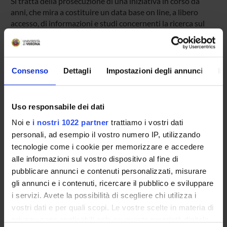
Si tratta della prosecuzione di una iniziativa in corso da
anni, che mira a costituire un data base on line, a libero
accesso, di informazioni e studi concernenti la ricerca sul
medioevo europeo. L'iniziativa comprende un ambito
"Biblioteca", nel quale più specialmente si esercita l'attività
della redazione veronese del sito, e una rivista on line
(fascia A)
Consenso
Dettagli
Impostazioni degli annunci
In
PROJECT PARTICIPANTS
Uso responsabile dei dati
Gian Maria Varanini
Noi e
i nostri 1022 partner
trattiamo i vostri dati
personali, ad esempio il vostro numero IP, utilizzando
tecnologie come i cookie per memorizzare e accedere
alle informazioni sul vostro dispositivo al fine di
pubblicare annunci e contenuti personalizzati, misurare
ACTIVITIES
gli annunci e i contenuti, ricercare il pubblico e sviluppare
i servizi. Avete la possibilità di scegliere chi utilizza i
RESEARCH AREAS
vostri dati e per quali scopi. Le vostre scelte in materia di
privacy sono applicabili solo su questa proprietà digitale
RESEARCH GROUPS