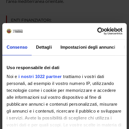
l'area mediterranea orientale.
ENTI FINANZIATORI:
Finanziamento:
assegnato e gestito dal Dipartimento
Consenso
Dettagli
Impostazioni degli annunci
In
PARTECIPANTI AL PROGETTO
Uso responsabile dei dati
Giuliana Maria Facchini
Noi e
i nostri 1022 partner
trattiamo i vostri dati
Cinzia Moratello
personali, ad esempio il vostro numero IP, utilizzando
tecnologie come i cookie per memorizzare e accedere
alle informazioni sul vostro dispositivo al fine di
pubblicare annunci e contenuti personalizzati, misurare
COLLABORATORI ESTERNI
gli annunci e i contenuti, ricercare il pubblico e sviluppare
Andrea Marensi
i servizi. Avete la possibilità di scegliere chi utilizza i
esterno
vostri dati e per quali scopi. Le vostre scelte in materia di