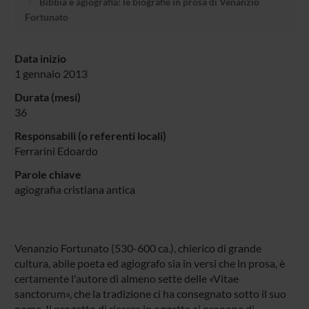
Bibbia e agiografia: le biografie in prosa di Venanzio
Fortunato
Data inizio
1 gennaio 2013
Durata (mesi)
36
Responsabili (o referenti locali)
Ferrarini Edoardo
Parole chiave
agiografia cristiana antica
Venanzio Fortunato (530-600 ca.), chierico di grande
cultura, abile poeta ed agiografo sia in versi che in prosa, è
certamente l'autore di almeno sette delle «Vitae
sanctorum», che la tradizione ci ha consegnato sotto il suo
nome. Il progetto di ricerca in oggetto si propone di