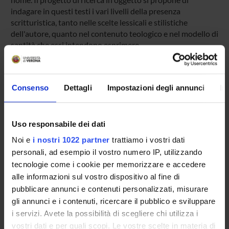
indagare in questi testi i vari livelli della presenza
scritturistica, tanto nelle scelte lessicali e stilistiche
dell'autore, quanto nel contenuto teologico e nel modello di
santità che essi intendono esprimere.
***
Importo complessivo previsto per missioni: Euro 3000
[FUR]
Consenso
Dettagli
Impostazioni degli annunci
In
PARTECIPANTI AL PROGETTO
Uso responsabile dei dati
Edoardo Ferrarini
Noi e
i nostri 1022 partner
trattiamo i vostri dati
Professore associato
personali, ad esempio il vostro numero IP, utilizzando
tecnologie come i cookie per memorizzare e accedere
alle informazioni sul vostro dispositivo al fine di
pubblicare annunci e contenuti personalizzati, misurare
ATTIVITÀ
gli annunci e i contenuti, ricercare il pubblico e sviluppare
i servizi. Avete la possibilità di scegliere chi utilizza i
AREE DI RICERCA
vostri dati e per quali scopi. Le vostre scelte in materia di