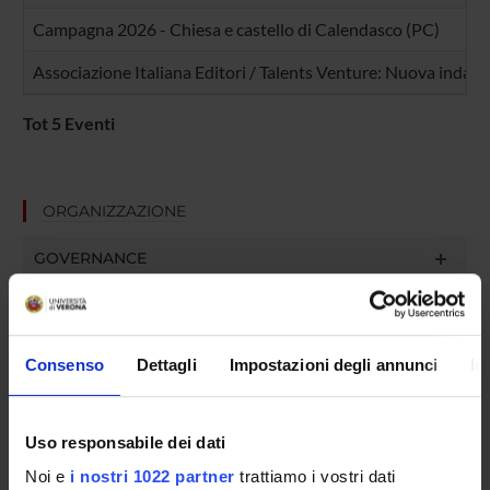
Campagna 2026 - Chiesa e castello di Calendasco (PC)
Associazione Italiana Editori / Talents Venture: Nuova indagin
Tot 5 Eventi
ORGANIZZAZIONE
GOVERNANCE
COMMISSIONI
UFFICI E STRUTTURE DI SERVIZIO
Consenso
Dettagli
Impostazioni degli annunci
In
SERVIZI DI SEGRETERIA STUDENTI
Uso responsabile dei dati
STRUTTURE DEL DIPARTIMENTO
Noi e
i nostri 1022 partner
trattiamo i vostri dati