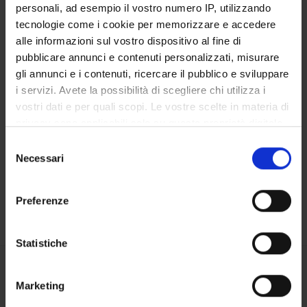
personali, ad esempio il vostro numero IP, utilizzando
BIBLIOTECHE
tecnologie come i cookie per memorizzare e accedere
CENTRI
alle informazioni sul vostro dispositivo al fine di
pubblicare annunci e contenuti personalizzati, misurare
LABORATORI
gli annunci e i contenuti, ricercare il pubblico e sviluppare
i servizi. Avete la possibilità di scegliere chi utilizza i
Contatti
vostri dati e per quali scopi. Le vostre scelte in materia di
privacy sono applicabili solo su questa proprietà digitale
Persone
in cui avete effettuato le vostre scelte. È possibile
Selezione
Luoghi
modificare o revocare il proprio consenso in qualsiasi
Necessari
del
Calendario
momento dalla Dichiarazione sui cookie o facendo clic
consenso
sull'icona di attivazione della privacy.
Preferenze
Con il tuo consenso, vorremmo anche:
raccogliere informazioni sulla tua posizione
Statistiche
geografica, con un'approssimazione di qualche
metro,
Condividi
Marketing
Identificare il tuo dispositivo, scansionandolo
attivamente alla ricerca di caratteristiche specifiche