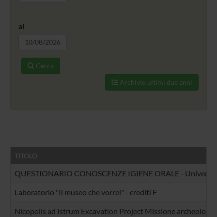
al
Cerca
Archivio ultimi due anni
TITOLO
QUESTIONARIO CONOSCENZE IGIENE ORALE - Università d
Laboratorio "Il museo che vorrei" - crediti F
Nicopolis ad Istrum Excavation Project Missione archeologica i